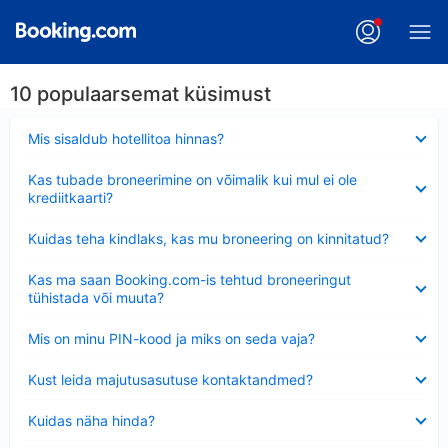
10 populaarsemat küsimust
Ahendatud
Mis sisaldub hotellitoa hinnas?
Ahendatud
Kas tubade broneerimine on võimalik kui mul ei ole
krediitkaarti?
Ahendatud
Kuidas teha kindlaks, kas mu broneering on kinnitatud?
Ahendatud
Kas ma saan Booking.com-is tehtud broneeringut
tühistada või muuta?
Ahendatud
Mis on minu PIN-kood ja miks on seda vaja?
Ahendatud
Kust leida majutusasutuse kontaktandmed?
Ahendatud
Kuidas näha hinda?