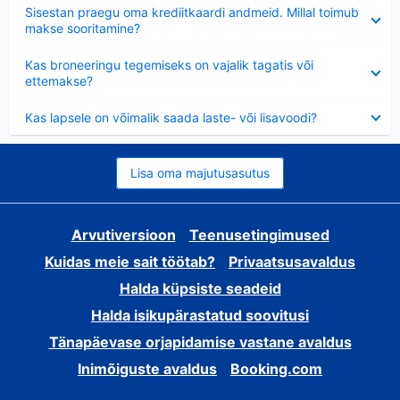
Ahendatud
Sisestan praegu oma krediitkaardi andmeid. Millal toimub
makse sooritamine?
Ahendatud
Kas broneeringu tegemiseks on vajalik tagatis või
ettemakse?
Ahendatud
Kas lapsele on võimalik saada laste- või lisavoodi?
Lisa oma majutusasutus
Arvutiversioon
Teenusetingimused
Kuidas meie sait töötab?
Privaatsusavaldus
Halda küpsiste seadeid
Halda isikupärastatud soovitusi
Tänapäevase orjapidamise vastane avaldus
Inimõiguste avaldus
Booking.com