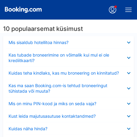
10 populaarsemat küsimust
Ahendatud
Mis sisaldub hotellitoa hinnas?
Ahendatud
Kas tubade broneerimine on võimalik kui mul ei ole
krediitkaarti?
Ahendatud
Kuidas teha kindlaks, kas mu broneering on kinnitatud?
Ahendatud
Kas ma saan Booking.com-is tehtud broneeringut
tühistada või muuta?
Ahendatud
Mis on minu PIN-kood ja miks on seda vaja?
Ahendatud
Kust leida majutusasutuse kontaktandmed?
Ahendatud
Kuidas näha hinda?