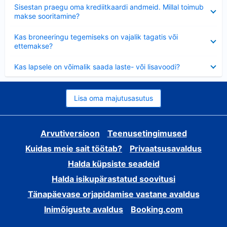
Ahendatud
Sisestan praegu oma krediitkaardi andmeid. Millal toimub
makse sooritamine?
Ahendatud
Kas broneeringu tegemiseks on vajalik tagatis või
ettemakse?
Ahendatud
Kas lapsele on võimalik saada laste- või lisavoodi?
Lisa oma majutusasutus
Arvutiversioon
Teenusetingimused
Kuidas meie sait töötab?
Privaatsusavaldus
Halda küpsiste seadeid
Halda isikupärastatud soovitusi
Tänapäevase orjapidamise vastane avaldus
Inimõiguste avaldus
Booking.com