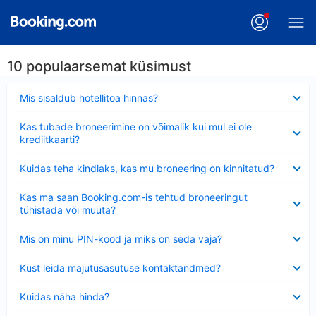
10 populaarsemat küsimust
Ahendatud
Mis sisaldub hotellitoa hinnas?
Ahendatud
Kas tubade broneerimine on võimalik kui mul ei ole
krediitkaarti?
Ahendatud
Kuidas teha kindlaks, kas mu broneering on kinnitatud?
Ahendatud
Kas ma saan Booking.com-is tehtud broneeringut
tühistada või muuta?
Ahendatud
Mis on minu PIN-kood ja miks on seda vaja?
Ahendatud
Kust leida majutusasutuse kontaktandmed?
Ahendatud
Kuidas näha hinda?