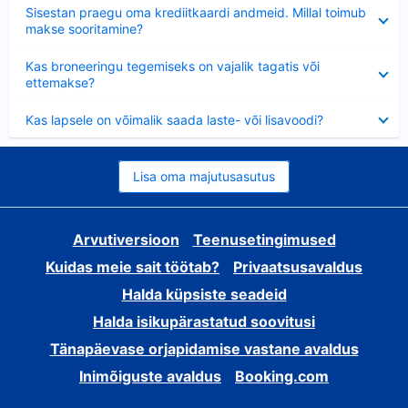
Ahendatud
Sisestan praegu oma krediitkaardi andmeid. Millal toimub
makse sooritamine?
Ahendatud
Kas broneeringu tegemiseks on vajalik tagatis või
ettemakse?
Ahendatud
Kas lapsele on võimalik saada laste- või lisavoodi?
Lisa oma majutusasutus
Arvutiversioon
Teenusetingimused
Kuidas meie sait töötab?
Privaatsusavaldus
Halda küpsiste seadeid
Halda isikupärastatud soovitusi
Tänapäevase orjapidamise vastane avaldus
Inimõiguste avaldus
Booking.com