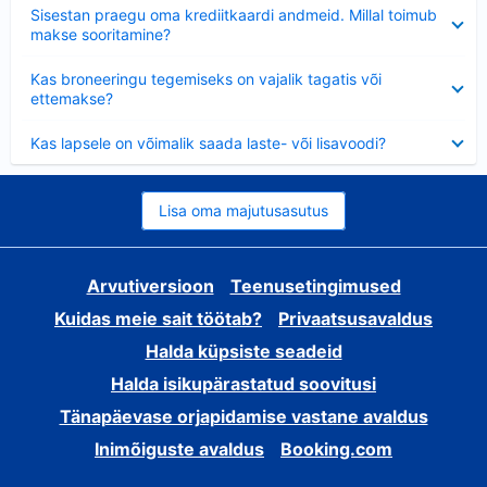
Ahendatud
Sisestan praegu oma krediitkaardi andmeid. Millal toimub
makse sooritamine?
Ahendatud
Kas broneeringu tegemiseks on vajalik tagatis või
ettemakse?
Ahendatud
Kas lapsele on võimalik saada laste- või lisavoodi?
Lisa oma majutusasutus
Arvutiversioon
Teenusetingimused
Kuidas meie sait töötab?
Privaatsusavaldus
Halda küpsiste seadeid
Halda isikupärastatud soovitusi
Tänapäevase orjapidamise vastane avaldus
Inimõiguste avaldus
Booking.com