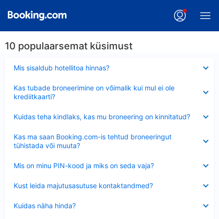
10 populaarsemat küsimust
Ahendatud
Mis sisaldub hotellitoa hinnas?
Ahendatud
Kas tubade broneerimine on võimalik kui mul ei ole
krediitkaarti?
Ahendatud
Kuidas teha kindlaks, kas mu broneering on kinnitatud?
Ahendatud
Kas ma saan Booking.com-is tehtud broneeringut
tühistada või muuta?
Ahendatud
Mis on minu PIN-kood ja miks on seda vaja?
Ahendatud
Kust leida majutusasutuse kontaktandmed?
Ahendatud
Kuidas näha hinda?