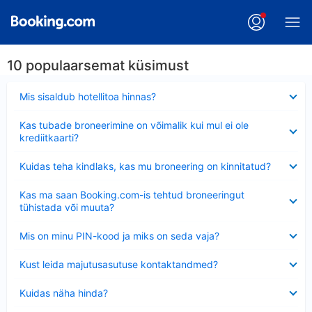
10 populaarsemat küsimust
Ahendatud
Mis sisaldub hotellitoa hinnas?
Ahendatud
Kas tubade broneerimine on võimalik kui mul ei ole
krediitkaarti?
Ahendatud
Kuidas teha kindlaks, kas mu broneering on kinnitatud?
Ahendatud
Kas ma saan Booking.com-is tehtud broneeringut
tühistada või muuta?
Ahendatud
Mis on minu PIN-kood ja miks on seda vaja?
Ahendatud
Kust leida majutusasutuse kontaktandmed?
Ahendatud
Kuidas näha hinda?