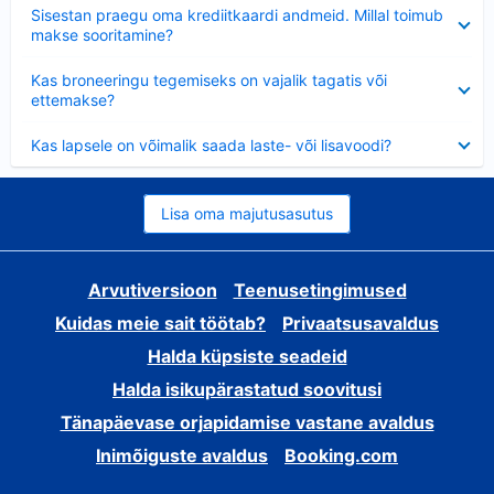
Ahendatud
Sisestan praegu oma krediitkaardi andmeid. Millal toimub
makse sooritamine?
Ahendatud
Kas broneeringu tegemiseks on vajalik tagatis või
ettemakse?
Ahendatud
Kas lapsele on võimalik saada laste- või lisavoodi?
Lisa oma majutusasutus
Arvutiversioon
Teenusetingimused
Kuidas meie sait töötab?
Privaatsusavaldus
Halda küpsiste seadeid
Halda isikupärastatud soovitusi
Tänapäevase orjapidamise vastane avaldus
Inimõiguste avaldus
Booking.com