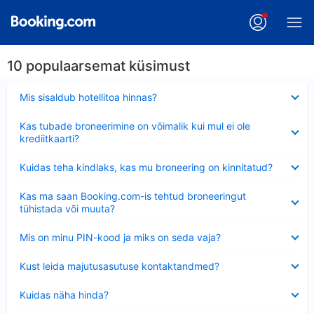
10 populaarsemat küsimust
Ahendatud
Mis sisaldub hotellitoa hinnas?
Ahendatud
Kas tubade broneerimine on võimalik kui mul ei ole
krediitkaarti?
Ahendatud
Kuidas teha kindlaks, kas mu broneering on kinnitatud?
Ahendatud
Kas ma saan Booking.com-is tehtud broneeringut
tühistada või muuta?
Ahendatud
Mis on minu PIN-kood ja miks on seda vaja?
Ahendatud
Kust leida majutusasutuse kontaktandmed?
Ahendatud
Kuidas näha hinda?