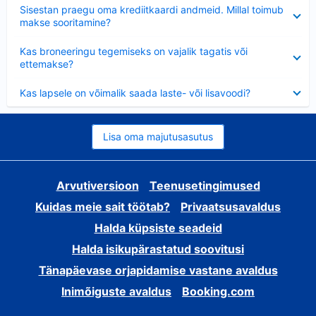
Ahendatud
Sisestan praegu oma krediitkaardi andmeid. Millal toimub
makse sooritamine?
Ahendatud
Kas broneeringu tegemiseks on vajalik tagatis või
ettemakse?
Ahendatud
Kas lapsele on võimalik saada laste- või lisavoodi?
Lisa oma majutusasutus
Arvutiversioon
Teenusetingimused
Kuidas meie sait töötab?
Privaatsusavaldus
Halda küpsiste seadeid
Halda isikupärastatud soovitusi
Tänapäevase orjapidamise vastane avaldus
Inimõiguste avaldus
Booking.com