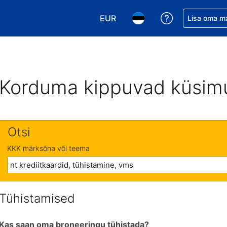
EUR
Saa broneerin
Lisa oma m
Vali valuuta. Praegune valitud v
Vali keel. Praegune valit
Korduma kippuvad küsim
Otsi
KKK märksõna või teema
Tühistamised
Kas saan oma broneeringu tühistada?