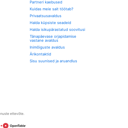
Partneri kaebused
Kuidas meie sait töötab?
Privaatsusavaldus
Halda küpsiste seadeid
Halda isikupärastatud soovitusi
Tänapäevase orjapidamise
vastane avaldus
Inimõiguste avaldus
Ärikontaktid
Sisu suunised ja aruandlus
enuste ettevõte.