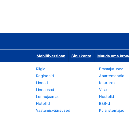
Mobiiliversioon
Sinu konto
Muuda oma bronee
Riigid
Eramajutused
Regioonid
Apartemendid
Linnad
Kuurordid
Linnaosad
Villad
Lennujaamad
Hostelid
Hotellid
B&B-d
Vaatamisväärsused
Külalistemajad