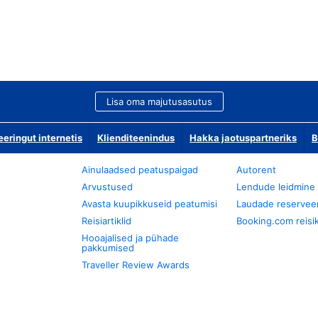
Lisa oma majutusasutus
ringut internetis
Klienditeenindus
Hakka jaotuspartneriks
B
Ainulaadsed peatuspaigad
Autorent
Arvustused
Lendude leidmine
Avasta kuupikkuseid peatumisi
Laudade reservee
Reisiartiklid
Booking.com reisik
Hooajalised ja pühade
pakkumised
Traveller Review Awards