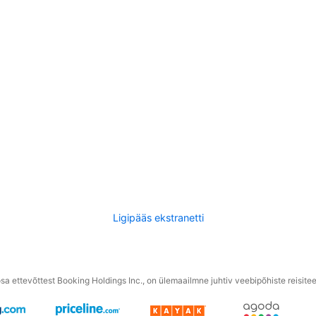
Ligipääs ekstranetti
a ettevõttest Booking Holdings Inc., on ülemaailmne juhtiv veebipõhiste reisite