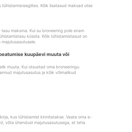
tühistamisreeglites. Kõik lisatasud maksad otse
st tasu maksma. Kui su broneering pole enam
ühistamistasu küsida. Kõik tühistamistasud on
 majutusasutusele.
peatumise kuupäevi muuta või
lik muuta. Kui otsustad oma broneeringu
pannud majutusasutus ja kõik võimalikud
rja, kus tühistamist kinnitatakse. Vaata oma e-
anud, võta ühendust majutusasutusega, et teha