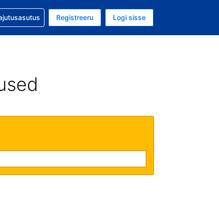
guga abi
ajutusasutus
Registreeru
Logi sisse
aluuta on EUR
ud keel on Eesti keeles
used