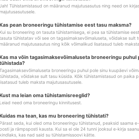
Jah! Tühistamistasud on määranud majutusasutus ning need on kirjas 
majutusasutusele.
Kas pean broneeringu tühistamise eest tasu maksma?
Kui su broneering on tasuta tühistamisega, ei pea sa tühistamise ee
tasuta tühistatav või see on tagasimaksevõimaluseta, võidakse sult t
määranud majutusasutus ning kõik võimalikud lisatasud tuleb maksta
Kas ma võin tagasimaksevõimaluseta broneeringu puhul 
tühistada?
Tagasimaksevõimaluseta broneeringu puhul pole sinu kuupäevi võima
tühistada, võidakse sult tasu küsida. Kõik tühistamistasud on paika 
lisatasud tuleb maksta majutusasutusele.
Kust ma leian oma tühistamisreeglid?
Leiad need oma broneeringu kinnitusest.
Kuidas ma tean, kas mu broneering tühistati?
Pärast seda, kui oled oma broneeringu tühistanud, peaksid saama e-ki
posti ja rämpsposti kausta. Kui sa ei ole 24 tunni jooksul e-kirja sa
kindlaks, kas nad said su tühistamissoovi kätte.