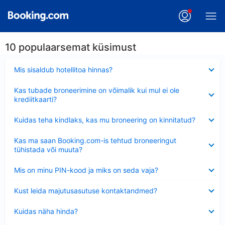
10 populaarsemat küsimust
Ahendatud
Mis sisaldub hotellitoa hinnas?
Ahendatud
Kas tubade broneerimine on võimalik kui mul ei ole
krediitkaarti?
Ahendatud
Kuidas teha kindlaks, kas mu broneering on kinnitatud?
Ahendatud
Kas ma saan Booking.com-is tehtud broneeringut
tühistada või muuta?
Ahendatud
Mis on minu PIN-kood ja miks on seda vaja?
Ahendatud
Kust leida majutusasutuse kontaktandmed?
Ahendatud
Kuidas näha hinda?