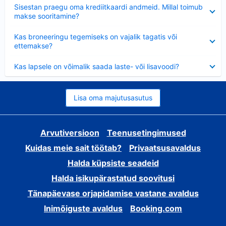
Ahendatud
Sisestan praegu oma krediitkaardi andmeid. Millal toimub
makse sooritamine?
Ahendatud
Kas broneeringu tegemiseks on vajalik tagatis või
ettemakse?
Ahendatud
Kas lapsele on võimalik saada laste- või lisavoodi?
Lisa oma majutusasutus
Arvutiversioon
Teenusetingimused
Kuidas meie sait töötab?
Privaatsusavaldus
Halda küpsiste seadeid
Halda isikupärastatud soovitusi
Tänapäevase orjapidamise vastane avaldus
Inimõiguste avaldus
Booking.com