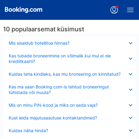
10 populaarsemat küsimust
Ahendatud
Mis sisaldub hotellitoa hinnas?
Ahendatud
Kas tubade broneerimine on võimalik kui mul ei ole
krediitkaarti?
Ahendatud
Kuidas teha kindlaks, kas mu broneering on kinnitatud?
Ahendatud
Kas ma saan Booking.com-is tehtud broneeringut
tühistada või muuta?
Ahendatud
Mis on minu PIN-kood ja miks on seda vaja?
Ahendatud
Kust leida majutusasutuse kontaktandmed?
Ahendatud
Kuidas näha hinda?