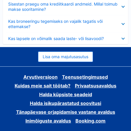
Ahendatud
Sisestan praegu oma krediitkaardi andmeid. Millal toimub
makse sooritamine?
Ahendatud
Kas broneeringu tegemiseks on vajalik tagatis või
ettemakse?
Ahendatud
Kas lapsele on võimalik saada laste- või lisavoodi?
Lisa oma majutusasutus
Arvutiversioon
Teenusetingimused
Kuidas meie sait töötab?
Privaatsusavaldus
Halda küpsiste seadeid
Halda isikupärastatud soovitusi
Tänapäevase orjapidamise vastane avaldus
Inimõiguste avaldus
Booking.com