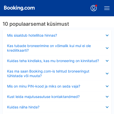
10 populaarsemat küsimust
Ahendatud
Mis sisaldub hotellitoa hinnas?
Ahendatud
Kas tubade broneerimine on võimalik kui mul ei ole
krediitkaarti?
Ahendatud
Kuidas teha kindlaks, kas mu broneering on kinnitatud?
Ahendatud
Kas ma saan Booking.com-is tehtud broneeringut
tühistada või muuta?
Ahendatud
Mis on minu PIN-kood ja miks on seda vaja?
Ahendatud
Kust leida majutusasutuse kontaktandmed?
Ahendatud
Kuidas näha hinda?