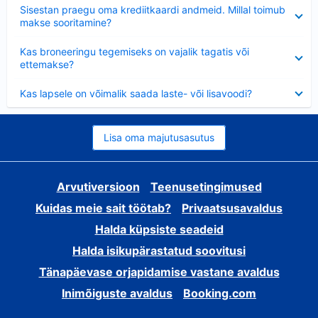
Ahendatud
Sisestan praegu oma krediitkaardi andmeid. Millal toimub
makse sooritamine?
Ahendatud
Kas broneeringu tegemiseks on vajalik tagatis või
ettemakse?
Ahendatud
Kas lapsele on võimalik saada laste- või lisavoodi?
Lisa oma majutusasutus
Arvutiversioon
Teenusetingimused
Kuidas meie sait töötab?
Privaatsusavaldus
Halda küpsiste seadeid
Halda isikupärastatud soovitusi
Tänapäevase orjapidamise vastane avaldus
Inimõiguste avaldus
Booking.com