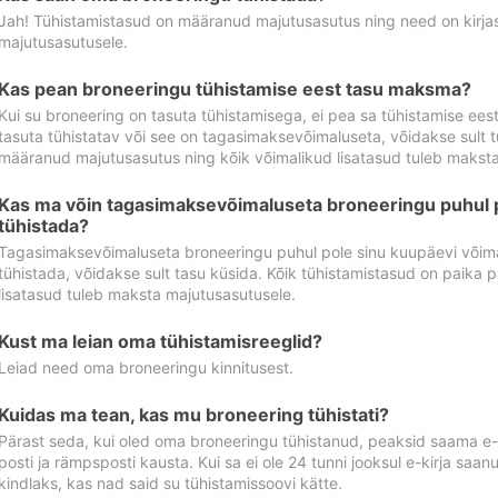
Jah! Tühistamistasud on määranud majutusasutus ning need on kirjas 
majutusasutusele.
Kas pean broneeringu tühistamise eest tasu maksma?
Kui su broneering on tasuta tühistamisega, ei pea sa tühistamise ee
tasuta tühistatav või see on tagasimaksevõimaluseta, võidakse sult t
määranud majutusasutus ning kõik võimalikud lisatasud tuleb maksta
Kas ma võin tagasimaksevõimaluseta broneeringu puhul 
tühistada?
Tagasimaksevõimaluseta broneeringu puhul pole sinu kuupäevi võima
tühistada, võidakse sult tasu küsida. Kõik tühistamistasud on paika 
lisatasud tuleb maksta majutusasutusele.
Kust ma leian oma tühistamisreeglid?
Leiad need oma broneeringu kinnitusest.
Kuidas ma tean, kas mu broneering tühistati?
Pärast seda, kui oled oma broneeringu tühistanud, peaksid saama e-ki
posti ja rämpsposti kausta. Kui sa ei ole 24 tunni jooksul e-kirja sa
kindlaks, kas nad said su tühistamissoovi kätte.