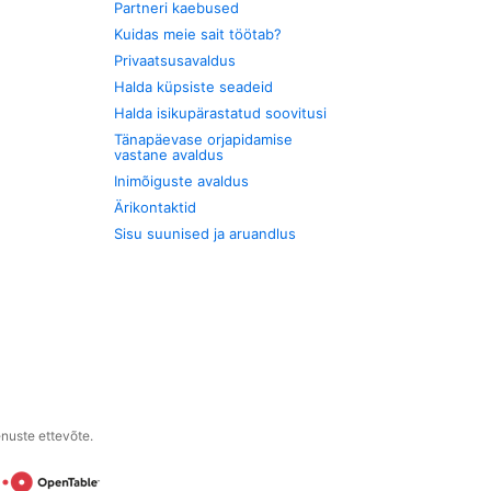
Partneri kaebused
Kuidas meie sait töötab?
Privaatsusavaldus
Halda küpsiste seadeid
Halda isikupärastatud soovitusi
Tänapäevase orjapidamise
vastane avaldus
Inimõiguste avaldus
Ärikontaktid
Sisu suunised ja aruandlus
enuste ettevõte.