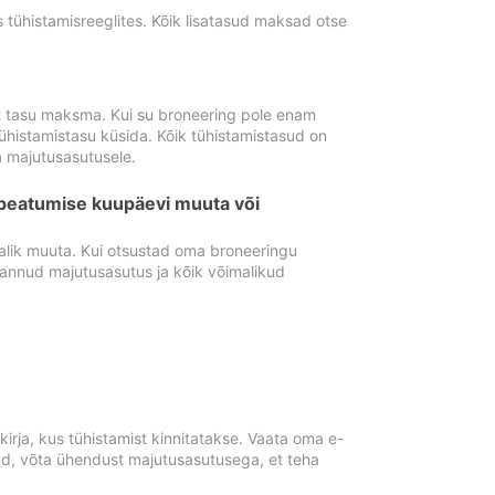
tühistamisreeglites. Kõik lisatasud maksad otse
st tasu maksma. Kui su broneering pole enam
ühistamistasu küsida. Kõik tühistamistasud on
 majutusasutusele.
peatumise kuupäevi muuta või
lik muuta. Kui otsustad oma broneeringu
pannud majutusasutus ja kõik võimalikud
rja, kus tühistamist kinnitatakse. Vaata oma e-
anud, võta ühendust majutusasutusega, et teha