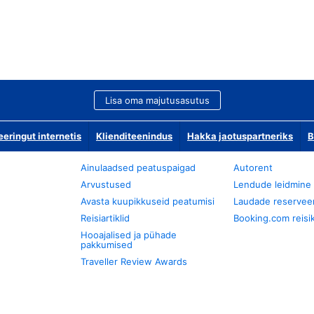
Lisa oma majutusasutus
ringut internetis
Klienditeenindus
Hakka jaotuspartneriks
B
Ainulaadsed peatuspaigad
Autorent
Arvustused
Lendude leidmine
Avasta kuupikkuseid peatumisi
Laudade reservee
Reisiartiklid
Booking.com reisik
Hooajalised ja pühade
pakkumised
Traveller Review Awards