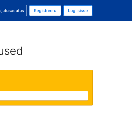
guga abi
ajutusasutus
Registreeru
Logi sisse
aluuta on EUR
ud keel on Eesti keeles
used