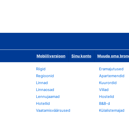
Mobiiliversioon
Sinu konto
Muuda oma bronee
Riigid
Eramajutused
Regioonid
Apartemendid
Linnad
Kuurordid
Linnaosad
Villad
Lennujaamad
Hostelid
Hotellid
B&B-d
Vaatamisväärsused
Külalistemajad