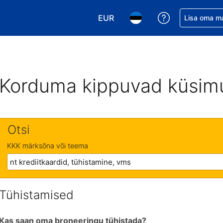
EUR
Saa broneerin
Lisa oma m
Vali valuuta. Praegune valitud v
Vali keel. Praegune valit
Korduma kippuvad küsim
Otsi
KKK märksõna või teema
Tühistamised
Kas saan oma broneeringu tühistada?