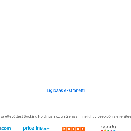
Ligipääs ekstranetti
a ettevõttest Booking Holdings Inc., on ülemaailmne juhtiv veebipõhiste reisite