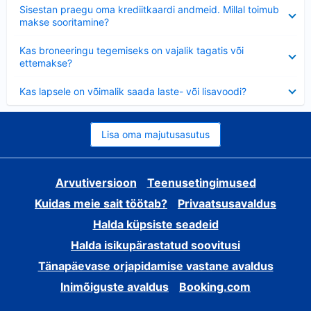
Ahendatud
Sisestan praegu oma krediitkaardi andmeid. Millal toimub
makse sooritamine?
Ahendatud
Kas broneeringu tegemiseks on vajalik tagatis või
ettemakse?
Ahendatud
Kas lapsele on võimalik saada laste- või lisavoodi?
Lisa oma majutusasutus
Arvutiversioon
Teenusetingimused
Kuidas meie sait töötab?
Privaatsusavaldus
Halda küpsiste seadeid
Halda isikupärastatud soovitusi
Tänapäevase orjapidamise vastane avaldus
Inimõiguste avaldus
Booking.com