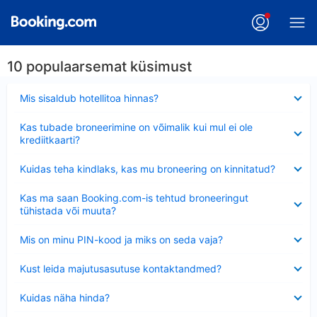
10 populaarsemat küsimust
Ahendatud
Mis sisaldub hotellitoa hinnas?
Ahendatud
Kas tubade broneerimine on võimalik kui mul ei ole
krediitkaarti?
Ahendatud
Kuidas teha kindlaks, kas mu broneering on kinnitatud?
Ahendatud
Kas ma saan Booking.com-is tehtud broneeringut
tühistada või muuta?
Ahendatud
Mis on minu PIN-kood ja miks on seda vaja?
Ahendatud
Kust leida majutusasutuse kontaktandmed?
Ahendatud
Kuidas näha hinda?