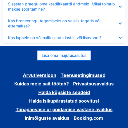
Ahendatud
Sisestan praegu oma krediitkaardi andmeid. Millal toimub
makse sooritamine?
Ahendatud
Kas broneeringu tegemiseks on vajalik tagatis või
ettemakse?
Ahendatud
Kas lapsele on võimalik saada laste- või lisavoodi?
Lisa oma majutusasutus
Arvutiversioon
Teenusetingimused
Kuidas meie sait töötab?
Privaatsusavaldus
Halda küpsiste seadeid
Halda isikupärastatud soovitusi
Tänapäevase orjapidamise vastane avaldus
Inimõiguste avaldus
Booking.com