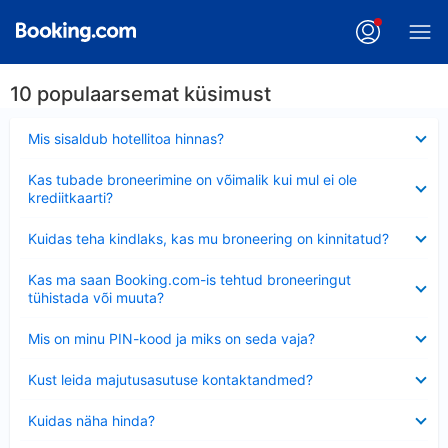
10 populaarsemat küsimust
Ahendatud
Mis sisaldub hotellitoa hinnas?
Ahendatud
Kas tubade broneerimine on võimalik kui mul ei ole
krediitkaarti?
Ahendatud
Kuidas teha kindlaks, kas mu broneering on kinnitatud?
Ahendatud
Kas ma saan Booking.com-is tehtud broneeringut
tühistada või muuta?
Ahendatud
Mis on minu PIN-kood ja miks on seda vaja?
Ahendatud
Kust leida majutusasutuse kontaktandmed?
Ahendatud
Kuidas näha hinda?