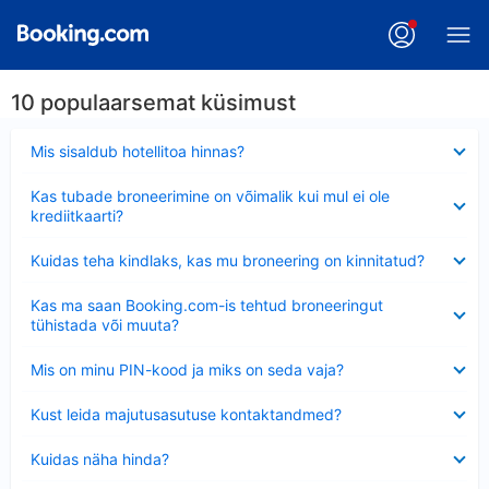
10 populaarsemat küsimust
Ahendatud
Mis sisaldub hotellitoa hinnas?
Ahendatud
Kas tubade broneerimine on võimalik kui mul ei ole
krediitkaarti?
Ahendatud
Kuidas teha kindlaks, kas mu broneering on kinnitatud?
Ahendatud
Kas ma saan Booking.com-is tehtud broneeringut
tühistada või muuta?
Ahendatud
Mis on minu PIN-kood ja miks on seda vaja?
Ahendatud
Kust leida majutusasutuse kontaktandmed?
Ahendatud
Kuidas näha hinda?