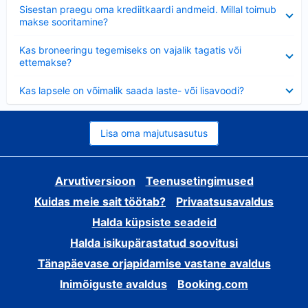
Ahendatud
Sisestan praegu oma krediitkaardi andmeid. Millal toimub
makse sooritamine?
Ahendatud
Kas broneeringu tegemiseks on vajalik tagatis või
ettemakse?
Ahendatud
Kas lapsele on võimalik saada laste- või lisavoodi?
Lisa oma majutusasutus
Arvutiversioon
Teenusetingimused
Kuidas meie sait töötab?
Privaatsusavaldus
Halda küpsiste seadeid
Halda isikupärastatud soovitusi
Tänapäevase orjapidamise vastane avaldus
Inimõiguste avaldus
Booking.com