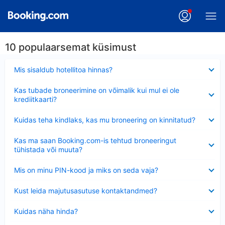
10 populaarsemat küsimust
Ahendatud
Mis sisaldub hotellitoa hinnas?
Ahendatud
Kas tubade broneerimine on võimalik kui mul ei ole
krediitkaarti?
Ahendatud
Kuidas teha kindlaks, kas mu broneering on kinnitatud?
Ahendatud
Kas ma saan Booking.com-is tehtud broneeringut
tühistada või muuta?
Ahendatud
Mis on minu PIN-kood ja miks on seda vaja?
Ahendatud
Kust leida majutusasutuse kontaktandmed?
Ahendatud
Kuidas näha hinda?