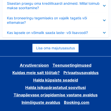
Ahendatud
Sisestan praegu oma krediitkaardi andmeid. Millal toimub
makse sooritamine?
Ahendatud
Kas broneeringu tegemiseks on vajalik tagatis või
ettemakse?
Ahendatud
Kas lapsele on võimalik saada laste- või lisavoodi?
Lisa oma majutusasutus
Arvutiversioon
Teenusetingimused
Kuidas meie sait töötab?
Privaatsusavaldus
Halda küpsiste seadeid
Halda isikupärastatud soovitusi
Tänapäevase orjapidamise vastane avaldus
Inimõiguste avaldus
Booking.com