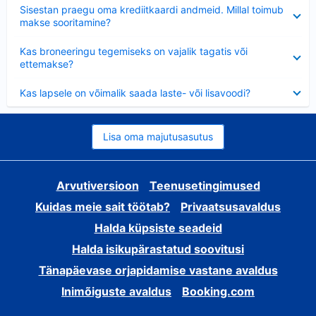
Ahendatud
Sisestan praegu oma krediitkaardi andmeid. Millal toimub
makse sooritamine?
Ahendatud
Kas broneeringu tegemiseks on vajalik tagatis või
ettemakse?
Ahendatud
Kas lapsele on võimalik saada laste- või lisavoodi?
Lisa oma majutusasutus
Arvutiversioon
Teenusetingimused
Kuidas meie sait töötab?
Privaatsusavaldus
Halda küpsiste seadeid
Halda isikupärastatud soovitusi
Tänapäevase orjapidamise vastane avaldus
Inimõiguste avaldus
Booking.com