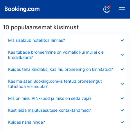
10 populaarsemat küsimust
Ahendatud
Mis sisaldub hotellitoa hinnas?
Ahendatud
Kas tubade broneerimine on võimalik kui mul ei ole
krediitkaarti?
Ahendatud
Kuidas teha kindlaks, kas mu broneering on kinnitatud?
Ahendatud
Kas ma saan Booking.com-is tehtud broneeringut
tühistada või muuta?
Ahendatud
Mis on minu PIN-kood ja miks on seda vaja?
Ahendatud
Kust leida majutusasutuse kontaktandmed?
Ahendatud
Kuidas näha hinda?