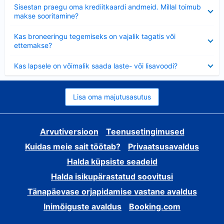
Ahendatud
Sisestan praegu oma krediitkaardi andmeid. Millal toimub
makse sooritamine?
Ahendatud
Kas broneeringu tegemiseks on vajalik tagatis või
ettemakse?
Ahendatud
Kas lapsele on võimalik saada laste- või lisavoodi?
Lisa oma majutusasutus
Arvutiversioon
Teenusetingimused
Kuidas meie sait töötab?
Privaatsusavaldus
Halda küpsiste seadeid
Halda isikupärastatud soovitusi
Tänapäevase orjapidamise vastane avaldus
Inimõiguste avaldus
Booking.com