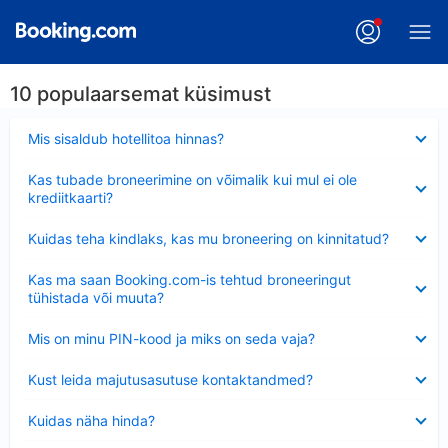
10 populaarsemat küsimust
Ahendatud
Mis sisaldub hotellitoa hinnas?
Ahendatud
Kas tubade broneerimine on võimalik kui mul ei ole
krediitkaarti?
Ahendatud
Kuidas teha kindlaks, kas mu broneering on kinnitatud?
Ahendatud
Kas ma saan Booking.com-is tehtud broneeringut
tühistada või muuta?
Ahendatud
Mis on minu PIN-kood ja miks on seda vaja?
Ahendatud
Kust leida majutusasutuse kontaktandmed?
Ahendatud
Kuidas näha hinda?