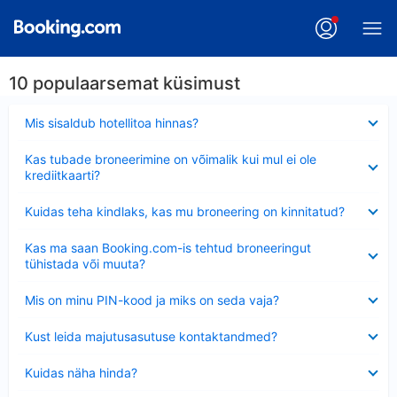
10 populaarsemat küsimust
Ahendatud
Mis sisaldub hotellitoa hinnas?
Ahendatud
Kas tubade broneerimine on võimalik kui mul ei ole
krediitkaarti?
Ahendatud
Kuidas teha kindlaks, kas mu broneering on kinnitatud?
Ahendatud
Kas ma saan Booking.com-is tehtud broneeringut
tühistada või muuta?
Ahendatud
Mis on minu PIN-kood ja miks on seda vaja?
Ahendatud
Kust leida majutusasutuse kontaktandmed?
Ahendatud
Kuidas näha hinda?