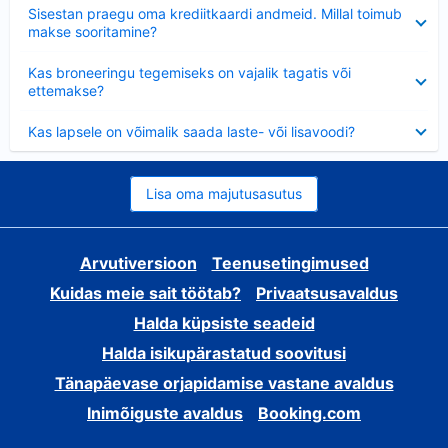
Ahendatud
Sisestan praegu oma krediitkaardi andmeid. Millal toimub
makse sooritamine?
Ahendatud
Kas broneeringu tegemiseks on vajalik tagatis või
ettemakse?
Ahendatud
Kas lapsele on võimalik saada laste- või lisavoodi?
Lisa oma majutusasutus
Arvutiversioon
Teenusetingimused
Kuidas meie sait töötab?
Privaatsusavaldus
Halda küpsiste seadeid
Halda isikupärastatud soovitusi
Tänapäevase orjapidamise vastane avaldus
Inimõiguste avaldus
Booking.com