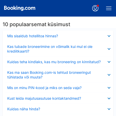
10 populaarsemat küsimust
Ahendatud
Mis sisaldub hotellitoa hinnas?
Ahendatud
Kas tubade broneerimine on võimalik kui mul ei ole
krediitkaarti?
Ahendatud
Kuidas teha kindlaks, kas mu broneering on kinnitatud?
Ahendatud
Kas ma saan Booking.com-is tehtud broneeringut
tühistada või muuta?
Ahendatud
Mis on minu PIN-kood ja miks on seda vaja?
Ahendatud
Kust leida majutusasutuse kontaktandmed?
Ahendatud
Kuidas näha hinda?