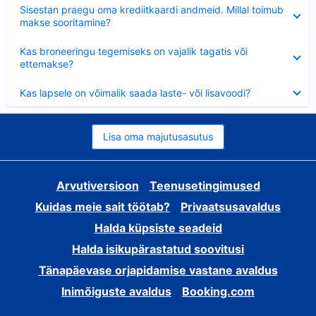
Ahendatud
Sisestan praegu oma krediitkaardi andmeid. Millal toimub
makse sooritamine?
Ahendatud
Kas broneeringu tegemiseks on vajalik tagatis või
ettemakse?
Ahendatud
Kas lapsele on võimalik saada laste- või lisavoodi?
Lisa oma majutusasutus
Arvutiversioon
Teenusetingimused
Kuidas meie sait töötab?
Privaatsusavaldus
Halda küpsiste seadeid
Halda isikupärastatud soovitusi
Tänapäevase orjapidamise vastane avaldus
Inimõiguste avaldus
Booking.com