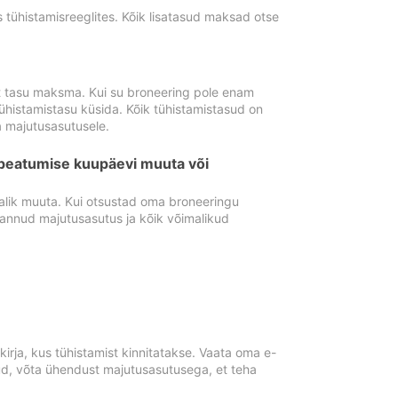
tühistamisreeglites. Kõik lisatasud maksad otse
st tasu maksma. Kui su broneering pole enam
ühistamistasu küsida. Kõik tühistamistasud on
 majutusasutusele.
peatumise kuupäevi muuta või
lik muuta. Kui otsustad oma broneeringu
pannud majutusasutus ja kõik võimalikud
rja, kus tühistamist kinnitatakse. Vaata oma e-
anud, võta ühendust majutusasutusega, et teha