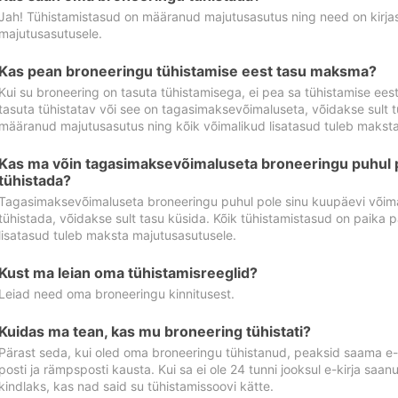
Jah! Tühistamistasud on määranud majutusasutus ning need on kirjas 
majutusasutusele.
Kas pean broneeringu tühistamise eest tasu maksma?
Kui su broneering on tasuta tühistamisega, ei pea sa tühistamise ee
tasuta tühistatav või see on tagasimaksevõimaluseta, võidakse sult t
määranud majutusasutus ning kõik võimalikud lisatasud tuleb maksta
Kas ma võin tagasimaksevõimaluseta broneeringu puhul 
tühistada?
Tagasimaksevõimaluseta broneeringu puhul pole sinu kuupäevi võima
tühistada, võidakse sult tasu küsida. Kõik tühistamistasud on paika 
lisatasud tuleb maksta majutusasutusele.
Kust ma leian oma tühistamisreeglid?
Leiad need oma broneeringu kinnitusest.
Kuidas ma tean, kas mu broneering tühistati?
Pärast seda, kui oled oma broneeringu tühistanud, peaksid saama e-ki
posti ja rämpsposti kausta. Kui sa ei ole 24 tunni jooksul e-kirja sa
kindlaks, kas nad said su tühistamissoovi kätte.