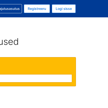
guga abi
ajutusasutus
Registreeru
Logi sisse
aluuta on EUR
ud keel on Eesti keeles
used