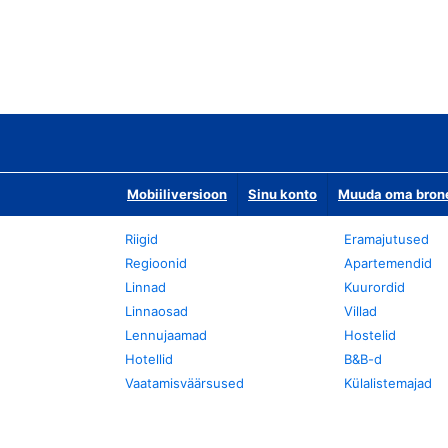
Mobiiliversioon
Sinu konto
Muuda oma bronee
Riigid
Eramajutused
Regioonid
Apartemendid
Linnad
Kuurordid
Linnaosad
Villad
Lennujaamad
Hostelid
Hotellid
B&B-d
Vaatamisväärsused
Külalistemajad