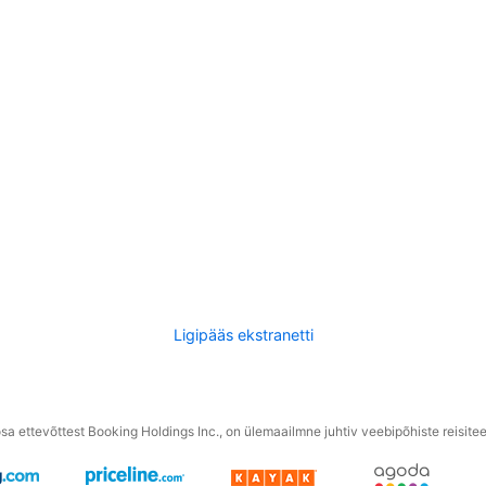
Ligipääs ekstranetti
a ettevõttest Booking Holdings Inc., on ülemaailmne juhtiv veebipõhiste reisite