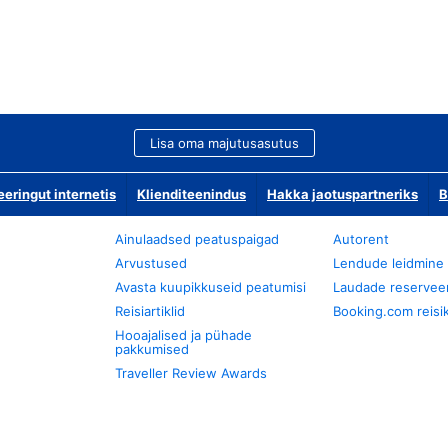
Lisa oma majutusasutus
ringut internetis
Klienditeenindus
Hakka jaotuspartneriks
B
Ainulaadsed peatuspaigad
Autorent
Arvustused
Lendude leidmine
Avasta kuupikkuseid peatumisi
Laudade reservee
Reisiartiklid
Booking.com reisik
Hooajalised ja pühade
pakkumised
Traveller Review Awards