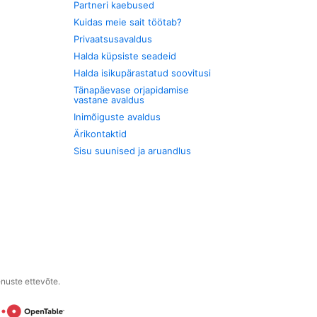
Partneri kaebused
Kuidas meie sait töötab?
Privaatsusavaldus
Halda küpsiste seadeid
Halda isikupärastatud soovitusi
Tänapäevase orjapidamise
vastane avaldus
Inimõiguste avaldus
Ärikontaktid
Sisu suunised ja aruandlus
enuste ettevõte.