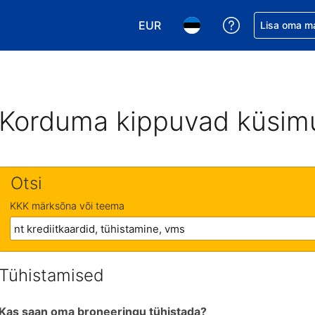
EUR
Saa broneerin
Lisa oma m
Vali valuuta. Praegune valitud v
Vali keel. Praegune valit
Korduma kippuvad küsim
Otsi
KKK märksõna või teema
Tühistamised
Kas saan oma broneeringu tühistada?