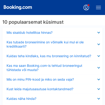
10 populaarsemat küsimust
Ahendatud
Mis sisaldub hotellitoa hinnas?
Ahendatud
Kas tubade broneerimine on võimalik kui mul ei ole
krediitkaarti?
Ahendatud
Kuidas teha kindlaks, kas mu broneering on kinnitatud?
Ahendatud
Kas ma saan Booking.com-is tehtud broneeringut
tühistada või muuta?
Ahendatud
Mis on minu PIN-kood ja miks on seda vaja?
Ahendatud
Kust leida majutusasutuse kontaktandmed?
Ahendatud
Kuidas näha hinda?