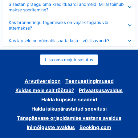
Ahendatud
Sisestan praegu oma krediitkaardi andmeid. Millal toimub
makse sooritamine?
Ahendatud
Kas broneeringu tegemiseks on vajalik tagatis või
ettemakse?
Ahendatud
Kas lapsele on võimalik saada laste- või lisavoodi?
Lisa oma majutusasutus
Arvutiversioon
Teenusetingimused
Kuidas meie sait töötab?
Privaatsusavaldus
Halda küpsiste seadeid
Halda isikupärastatud soovitusi
Tänapäevase orjapidamise vastane avaldus
Inimõiguste avaldus
Booking.com