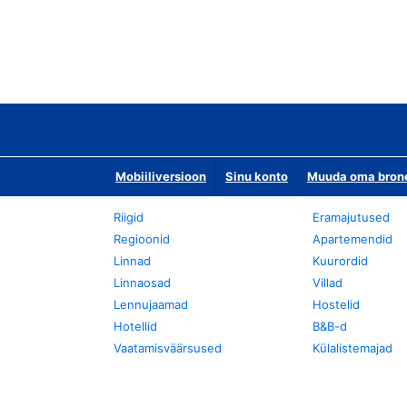
Mobiiliversioon
Sinu konto
Muuda oma bronee
Riigid
Eramajutused
Regioonid
Apartemendid
Linnad
Kuurordid
Linnaosad
Villad
Lennujaamad
Hostelid
Hotellid
B&B-d
Vaatamisväärsused
Külalistemajad