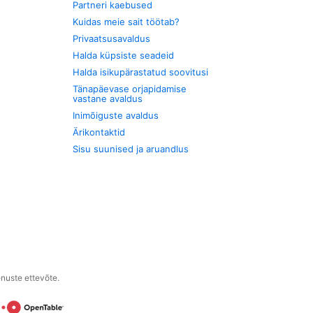
Partneri kaebused
Kuidas meie sait töötab?
Privaatsusavaldus
Halda küpsiste seadeid
Halda isikupärastatud soovitusi
Tänapäevase orjapidamise
vastane avaldus
Inimõiguste avaldus
Ärikontaktid
Sisu suunised ja aruandlus
enuste ettevõte.