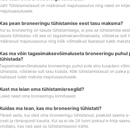
Jah! Tühistamistasud on määranud majutusasutus ning need on kirjas 
majutusasutusele.
Kas pean broneeringu tühistamise eest tasu maksma?
Kui su broneering on tasuta tühistamisega, ei pea sa tühistamise ee
tasuta tühistatav või see on tagasimaksevõimaluseta, võidakse sult t
määranud majutusasutus ning kõik võimalikud lisatasud tuleb maksta
Kas ma võin tagasimaksevõimaluseta broneeringu puhul 
tühistada?
Tagasimaksevõimaluseta broneeringu puhul pole sinu kuupäevi võima
tühistada, võidakse sult tasu küsida. Kõik tühistamistasud on paika 
lisatasud tuleb maksta majutusasutusele.
Kust ma leian oma tühistamisreeglid?
Leiad need oma broneeringu kinnitusest.
Kuidas ma tean, kas mu broneering tühistati?
Pärast seda, kui oled oma broneeringu tühistanud, peaksid saama e-ki
posti ja rämpsposti kausta. Kui sa ei ole 24 tunni jooksul e-kirja sa
kindlaks, kas nad said su tühistamissoovi kätte.