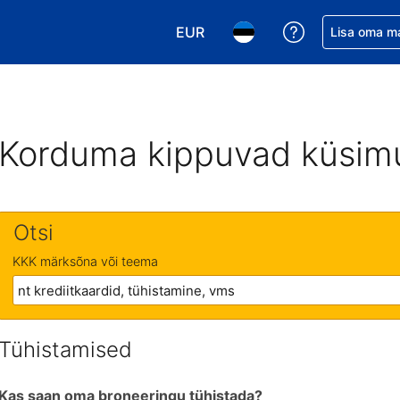
EUR
Saa broneerin
Lisa oma m
Vali valuuta. Praegune valitud v
Vali keel. Praegune valit
Korduma kippuvad küsim
Otsi
KKK märksõna või teema
Tühistamised
Kas saan oma broneeringu tühistada?