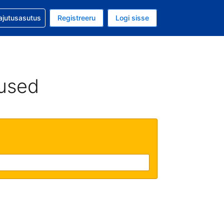
guga abi
ajutusasutus
Registreeru
Logi sisse
aluuta on EUR
ud keel on Eesti keeles
used