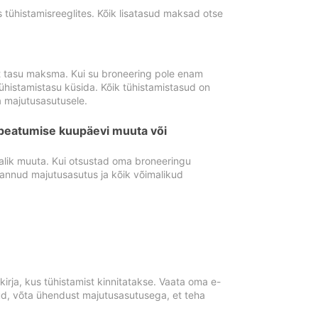
tühistamisreeglites. Kõik lisatasud maksad otse
st tasu maksma. Kui su broneering pole enam
ühistamistasu küsida. Kõik tühistamistasud on
 majutusasutusele.
peatumise kuupäevi muuta või
lik muuta. Kui otsustad oma broneeringu
pannud majutusasutus ja kõik võimalikud
rja, kus tühistamist kinnitatakse. Vaata oma e-
anud, võta ühendust majutusasutusega, et teha