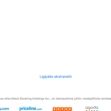
Ligipääs ekstranetti
a ettevõttest Booking Holdings Inc., on ülemaailmne juhtiv veebipõhiste reisite