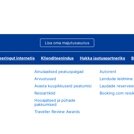
Lisa oma majutusasutus
ringut internetis
Klienditeenindus
Hakka jaotuspartneriks
B
Ainulaadsed peatuspaigad
Autorent
Arvustused
Lendude leidmine
Avasta kuupikkuseid peatumisi
Laudade reservee
Reisiartiklid
Booking.com reisik
Hooajalised ja pühade
pakkumised
Traveller Review Awards