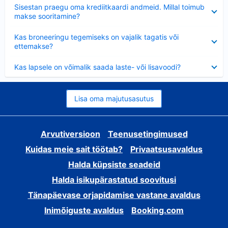
Ahendatud
Sisestan praegu oma krediitkaardi andmeid. Millal toimub
makse sooritamine?
Ahendatud
Kas broneeringu tegemiseks on vajalik tagatis või
ettemakse?
Ahendatud
Kas lapsele on võimalik saada laste- või lisavoodi?
Lisa oma majutusasutus
Arvutiversioon
Teenusetingimused
Kuidas meie sait töötab?
Privaatsusavaldus
Halda küpsiste seadeid
Halda isikupärastatud soovitusi
Tänapäevase orjapidamise vastane avaldus
Inimõiguste avaldus
Booking.com