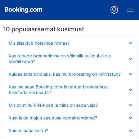
10 populaarsemat küsimust
Ahendatud
Mis sisaldub hotellitoa hinnas?
Ahendatud
Kas tubade broneerimine on võimalik kui mul ei ole
krediitkaarti?
Ahendatud
Kuidas teha kindlaks, kas mu broneering on kinnitatud?
Ahendatud
Kas ma saan Booking.com-is tehtud broneeringut
tühistada või muuta?
Ahendatud
Mis on minu PIN-kood ja miks on seda vaja?
Ahendatud
Kust leida majutusasutuse kontaktandmed?
Ahendatud
Kuidas näha hinda?