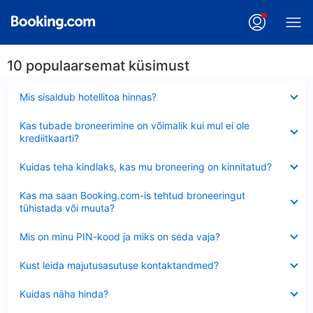
10 populaarsemat küsimust
Ahendatud
Mis sisaldub hotellitoa hinnas?
Ahendatud
Kas tubade broneerimine on võimalik kui mul ei ole
krediitkaarti?
Ahendatud
Kuidas teha kindlaks, kas mu broneering on kinnitatud?
Ahendatud
Kas ma saan Booking.com-is tehtud broneeringut
tühistada või muuta?
Ahendatud
Mis on minu PIN-kood ja miks on seda vaja?
Ahendatud
Kust leida majutusasutuse kontaktandmed?
Ahendatud
Kuidas näha hinda?