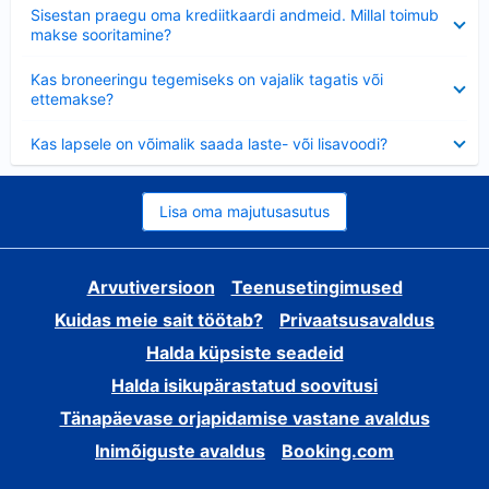
Ahendatud
Sisestan praegu oma krediitkaardi andmeid. Millal toimub
makse sooritamine?
Ahendatud
Kas broneeringu tegemiseks on vajalik tagatis või
ettemakse?
Ahendatud
Kas lapsele on võimalik saada laste- või lisavoodi?
Lisa oma majutusasutus
Arvutiversioon
Teenusetingimused
Kuidas meie sait töötab?
Privaatsusavaldus
Halda küpsiste seadeid
Halda isikupärastatud soovitusi
Tänapäevase orjapidamise vastane avaldus
Inimõiguste avaldus
Booking.com