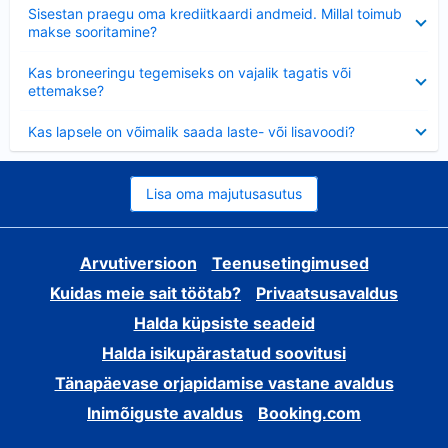
Ahendatud
Sisestan praegu oma krediitkaardi andmeid. Millal toimub
makse sooritamine?
Ahendatud
Kas broneeringu tegemiseks on vajalik tagatis või
ettemakse?
Ahendatud
Kas lapsele on võimalik saada laste- või lisavoodi?
Lisa oma majutusasutus
Arvutiversioon
Teenusetingimused
Kuidas meie sait töötab?
Privaatsusavaldus
Halda küpsiste seadeid
Halda isikupärastatud soovitusi
Tänapäevase orjapidamise vastane avaldus
Inimõiguste avaldus
Booking.com