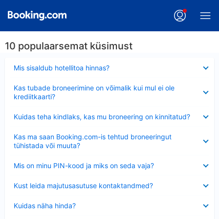
10 populaarsemat küsimust
Ahendatud
Mis sisaldub hotellitoa hinnas?
Ahendatud
Kas tubade broneerimine on võimalik kui mul ei ole
krediitkaarti?
Ahendatud
Kuidas teha kindlaks, kas mu broneering on kinnitatud?
Ahendatud
Kas ma saan Booking.com-is tehtud broneeringut
tühistada või muuta?
Ahendatud
Mis on minu PIN-kood ja miks on seda vaja?
Ahendatud
Kust leida majutusasutuse kontaktandmed?
Ahendatud
Kuidas näha hinda?