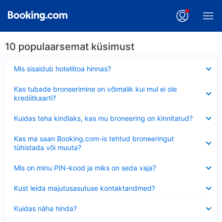
10 populaarsemat küsimust
Ahendatud
Mis sisaldub hotellitoa hinnas?
Ahendatud
Kas tubade broneerimine on võimalik kui mul ei ole
krediitkaarti?
Ahendatud
Kuidas teha kindlaks, kas mu broneering on kinnitatud?
Ahendatud
Kas ma saan Booking.com-is tehtud broneeringut
tühistada või muuta?
Ahendatud
Mis on minu PIN-kood ja miks on seda vaja?
Ahendatud
Kust leida majutusasutuse kontaktandmed?
Ahendatud
Kuidas näha hinda?