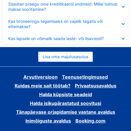
Ahendatud
Sisestan praegu oma krediitkaardi andmeid. Millal toimub
makse sooritamine?
Ahendatud
Kas broneeringu tegemiseks on vajalik tagatis või
ettemakse?
Ahendatud
Kas lapsele on võimalik saada laste- või lisavoodi?
Lisa oma majutusasutus
Arvutiversioon
Teenusetingimused
Kuidas meie sait töötab?
Privaatsusavaldus
Halda küpsiste seadeid
Halda isikupärastatud soovitusi
Tänapäevase orjapidamise vastane avaldus
Inimõiguste avaldus
Booking.com