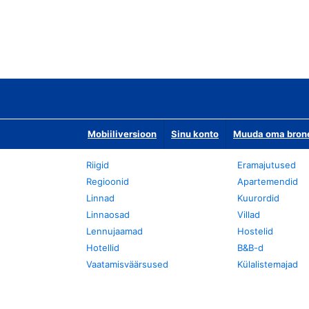
Mobiiliversioon
Sinu konto
Muuda oma bronee
Riigid
Eramajutused
Regioonid
Apartemendid
Linnad
Kuurordid
Linnaosad
Villad
Lennujaamad
Hostelid
Hotellid
B&B-d
Vaatamisväärsused
Külalistemajad