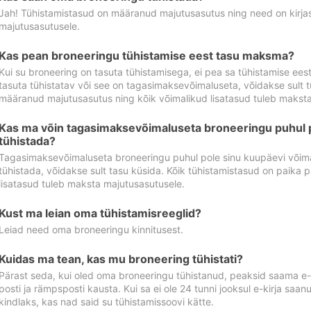
Jah! Tühistamistasud on määranud majutusasutus ning need on kirjas 
majutusasutusele.
Kas pean broneeringu tühistamise eest tasu maksma?
Kui su broneering on tasuta tühistamisega, ei pea sa tühistamise ee
tasuta tühistatav või see on tagasimaksevõimaluseta, võidakse sult t
määranud majutusasutus ning kõik võimalikud lisatasud tuleb maksta
Kas ma võin tagasimaksevõimaluseta broneeringu puhul 
tühistada?
Tagasimaksevõimaluseta broneeringu puhul pole sinu kuupäevi võima
tühistada, võidakse sult tasu küsida. Kõik tühistamistasud on paika 
lisatasud tuleb maksta majutusasutusele.
Kust ma leian oma tühistamisreeglid?
Leiad need oma broneeringu kinnitusest.
Kuidas ma tean, kas mu broneering tühistati?
Pärast seda, kui oled oma broneeringu tühistanud, peaksid saama e-ki
posti ja rämpsposti kausta. Kui sa ei ole 24 tunni jooksul e-kirja sa
kindlaks, kas nad said su tühistamissoovi kätte.