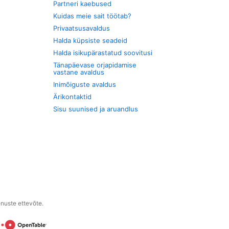
Partneri kaebused
Kuidas meie sait töötab?
Privaatsusavaldus
Halda küpsiste seadeid
Halda isikupärastatud soovitusi
Tänapäevase orjapidamise
vastane avaldus
Inimõiguste avaldus
Ärikontaktid
Sisu suunised ja aruandlus
enuste ettevõte.