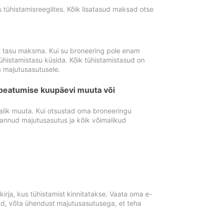
tühistamisreeglites. Kõik lisatasud maksad otse
st tasu maksma. Kui su broneering pole enam
ühistamistasu küsida. Kõik tühistamistasud on
 majutusasutusele.
peatumise kuupäevi muuta või
lik muuta. Kui otsustad oma broneeringu
pannud majutusasutus ja kõik võimalikud
rja, kus tühistamist kinnitatakse. Vaata oma e-
anud, võta ühendust majutusasutusega, et teha