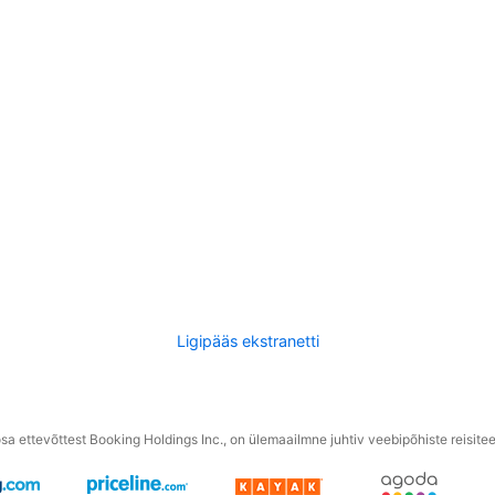
Ligipääs ekstranetti
a ettevõttest Booking Holdings Inc., on ülemaailmne juhtiv veebipõhiste reisite