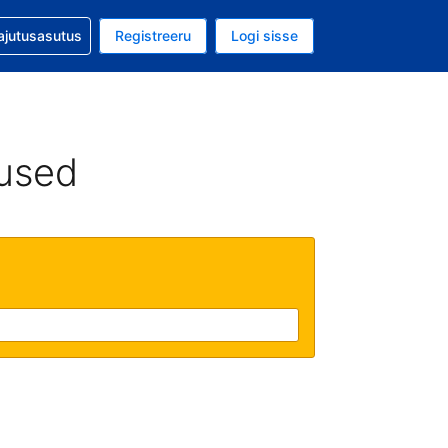
guga abi
ajutusasutus
Registreeru
Logi sisse
aluuta on EUR
ud keel on Eesti keeles
used