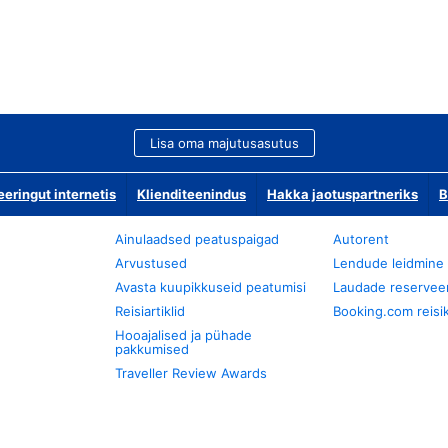
Lisa oma majutusasutus
ringut internetis
Klienditeenindus
Hakka jaotuspartneriks
B
Ainulaadsed peatuspaigad
Autorent
Arvustused
Lendude leidmine
Avasta kuupikkuseid peatumisi
Laudade reservee
Reisiartiklid
Booking.com reisik
Hooajalised ja pühade
pakkumised
Traveller Review Awards