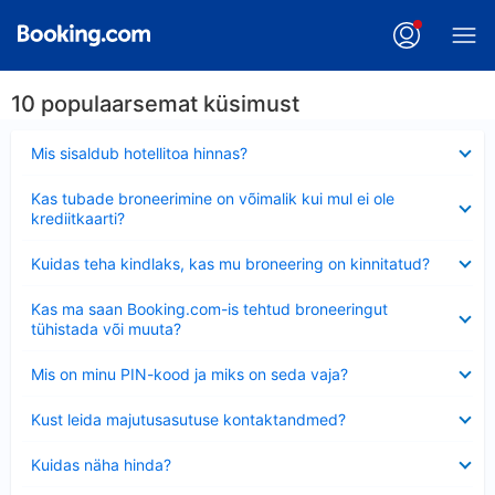
10 populaarsemat küsimust
Ahendatud
Mis sisaldub hotellitoa hinnas?
Ahendatud
Kas tubade broneerimine on võimalik kui mul ei ole
krediitkaarti?
Ahendatud
Kuidas teha kindlaks, kas mu broneering on kinnitatud?
Ahendatud
Kas ma saan Booking.com-is tehtud broneeringut
tühistada või muuta?
Ahendatud
Mis on minu PIN-kood ja miks on seda vaja?
Ahendatud
Kust leida majutusasutuse kontaktandmed?
Ahendatud
Kuidas näha hinda?