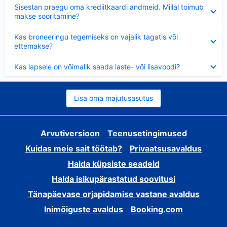
Ahendatud
Sisestan praegu oma krediitkaardi andmeid. Millal toimub
makse sooritamine?
Ahendatud
Kas broneeringu tegemiseks on vajalik tagatis või
ettemakse?
Ahendatud
Kas lapsele on võimalik saada laste- või lisavoodi?
Lisa oma majutusasutus
Arvutiversioon
Teenusetingimused
Kuidas meie sait töötab?
Privaatsusavaldus
Halda küpsiste seadeid
Halda isikupärastatud soovitusi
Tänapäevase orjapidamise vastane avaldus
Inimõiguste avaldus
Booking.com