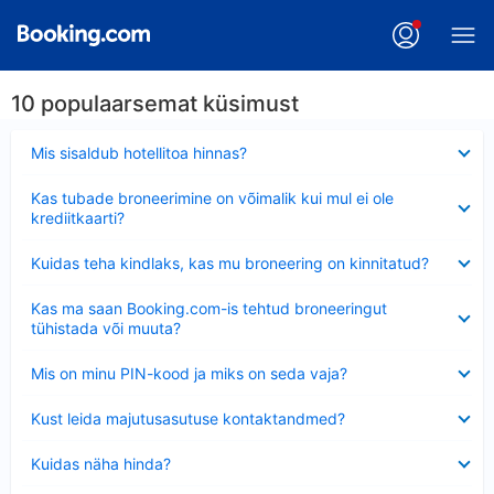
10 populaarsemat küsimust
Ahendatud
Mis sisaldub hotellitoa hinnas?
Ahendatud
Kas tubade broneerimine on võimalik kui mul ei ole
krediitkaarti?
Ahendatud
Kuidas teha kindlaks, kas mu broneering on kinnitatud?
Ahendatud
Kas ma saan Booking.com-is tehtud broneeringut
tühistada või muuta?
Ahendatud
Mis on minu PIN-kood ja miks on seda vaja?
Ahendatud
Kust leida majutusasutuse kontaktandmed?
Ahendatud
Kuidas näha hinda?