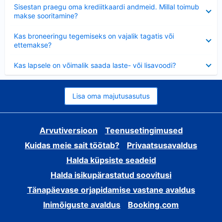
Ahendatud
Sisestan praegu oma krediitkaardi andmeid. Millal toimub
makse sooritamine?
Ahendatud
Kas broneeringu tegemiseks on vajalik tagatis või
ettemakse?
Ahendatud
Kas lapsele on võimalik saada laste- või lisavoodi?
Lisa oma majutusasutus
Arvutiversioon
Teenusetingimused
Kuidas meie sait töötab?
Privaatsusavaldus
Halda küpsiste seadeid
Halda isikupärastatud soovitusi
Tänapäevase orjapidamise vastane avaldus
Inimõiguste avaldus
Booking.com