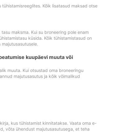
tühistamisreeglites. Kõik lisatasud maksad otse
st tasu maksma. Kui su broneering pole enam
ühistamistasu küsida. Kõik tühistamistasud on
 majutusasutusele.
peatumise kuupäevi muuta või
lik muuta. Kui otsustad oma broneeringu
pannud majutusasutus ja kõik võimalikud
rja, kus tühistamist kinnitatakse. Vaata oma e-
anud, võta ühendust majutusasutusega, et teha