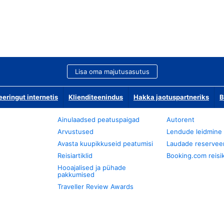
Lisa oma majutusasutus
ringut internetis
Klienditeenindus
Hakka jaotuspartneriks
B
Ainulaadsed peatuspaigad
Autorent
Arvustused
Lendude leidmine
Avasta kuupikkuseid peatumisi
Laudade reservee
Reisiartiklid
Booking.com reisik
Hooajalised ja pühade
pakkumised
Traveller Review Awards