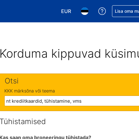
EUR
Saa broneerin
Lisa oma m
Vali valuuta. Praegune valitud v
Vali keel. Praegune valit
Korduma kippuvad küsim
Otsi
KKK märksõna või teema
Tühistamised
Kas saan oma broneeringu tühistada?