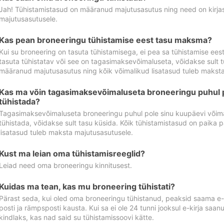
Jah! Tühistamistasud on määranud majutusasutus ning need on kirjas 
majutusasutusele.
Kas pean broneeringu tühistamise eest tasu maksma?
Kui su broneering on tasuta tühistamisega, ei pea sa tühistamise ee
tasuta tühistatav või see on tagasimaksevõimaluseta, võidakse sult t
määranud majutusasutus ning kõik võimalikud lisatasud tuleb maksta
Kas ma võin tagasimaksevõimaluseta broneeringu puhul 
tühistada?
Tagasimaksevõimaluseta broneeringu puhul pole sinu kuupäevi võima
tühistada, võidakse sult tasu küsida. Kõik tühistamistasud on paika 
lisatasud tuleb maksta majutusasutusele.
Kust ma leian oma tühistamisreeglid?
Leiad need oma broneeringu kinnitusest.
Kuidas ma tean, kas mu broneering tühistati?
Pärast seda, kui oled oma broneeringu tühistanud, peaksid saama e-ki
posti ja rämpsposti kausta. Kui sa ei ole 24 tunni jooksul e-kirja sa
kindlaks, kas nad said su tühistamissoovi kätte.