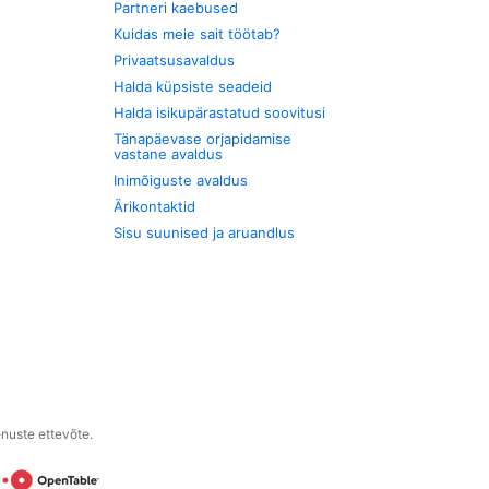
Partneri kaebused
Kuidas meie sait töötab?
Privaatsusavaldus
Halda küpsiste seadeid
Halda isikupärastatud soovitusi
Tänapäevase orjapidamise
vastane avaldus
Inimõiguste avaldus
Ärikontaktid
Sisu suunised ja aruandlus
enuste ettevõte.