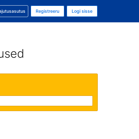
guga abi
ajutusasutus
Registreeru
Logi sisse
aluuta on EUR
ud keel on Eesti keeles
used