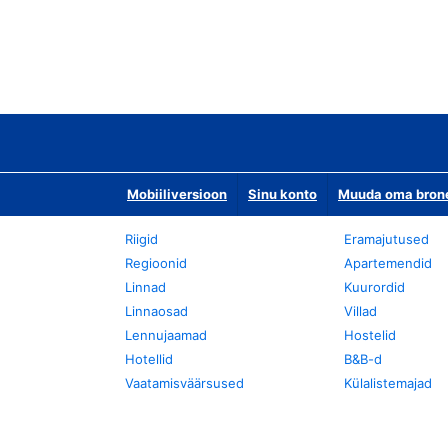
Mobiiliversioon
Sinu konto
Muuda oma bronee
Riigid
Eramajutused
Regioonid
Apartemendid
Linnad
Kuurordid
Linnaosad
Villad
Lennujaamad
Hostelid
Hotellid
B&B-d
Vaatamisväärsused
Külalistemajad