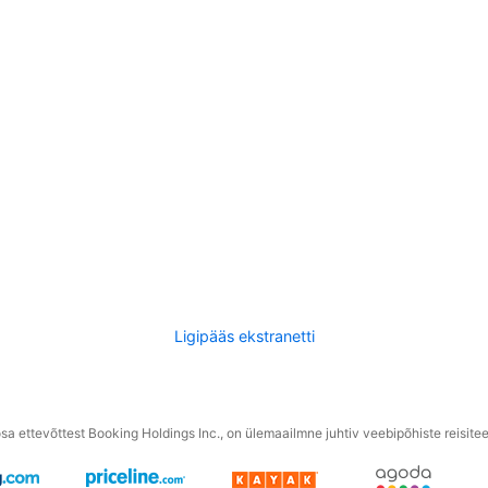
Ligipääs ekstranetti
a ettevõttest Booking Holdings Inc., on ülemaailmne juhtiv veebipõhiste reisite