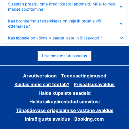
Ahendatud
Sisestan praegu oma krediitkaardi andmeid. Millal toimub
makse sooritamine?
Ahendatud
Kas broneeringu tegemiseks on vajalik tagatis või
ettemakse?
Ahendatud
Kas lapsele on võimalik saada laste- või lisavoodi?
Lisa oma majutusasutus
Arvutiversioon
Teenusetingimused
Kuidas meie sait töötab?
Privaatsusavaldus
Halda küpsiste seadeid
Halda isikupärastatud soovitusi
Tänapäevase orjapidamise vastane avaldus
Inimõiguste avaldus
Booking.com