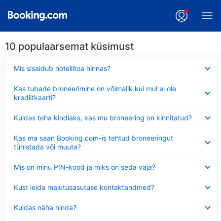
10 populaarsemat küsimust
Ahendatud
Mis sisaldub hotellitoa hinnas?
Ahendatud
Kas tubade broneerimine on võimalik kui mul ei ole
krediitkaarti?
Ahendatud
Kuidas teha kindlaks, kas mu broneering on kinnitatud?
Ahendatud
Kas ma saan Booking.com-is tehtud broneeringut
tühistada või muuta?
Ahendatud
Mis on minu PIN-kood ja miks on seda vaja?
Ahendatud
Kust leida majutusasutuse kontaktandmed?
Ahendatud
Kuidas näha hinda?