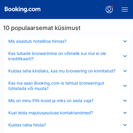
10 populaarsemat küsimust
Ahendatud
Mis sisaldub hotellitoa hinnas?
Ahendatud
Kas tubade broneerimine on võimalik kui mul ei ole
krediitkaarti?
Ahendatud
Kuidas teha kindlaks, kas mu broneering on kinnitatud?
Ahendatud
Kas ma saan Booking.com-is tehtud broneeringut
tühistada või muuta?
Ahendatud
Mis on minu PIN-kood ja miks on seda vaja?
Ahendatud
Kust leida majutusasutuse kontaktandmed?
Ahendatud
Kuidas näha hinda?