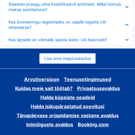
Ahendatud
Sisestan praegu oma krediitkaardi andmeid. Millal toimub
makse sooritamine?
Ahendatud
Kas broneeringu tegemiseks on vajalik tagatis või
ettemakse?
Ahendatud
Kas lapsele on võimalik saada laste- või lisavoodi?
Lisa oma majutusasutus
Arvutiversioon
Teenusetingimused
Kuidas meie sait töötab?
Privaatsusavaldus
Halda küpsiste seadeid
Halda isikupärastatud soovitusi
Tänapäevase orjapidamise vastane avaldus
Inimõiguste avaldus
Booking.com