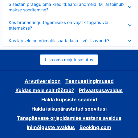
Ahendatud
Sisestan praegu oma krediitkaardi andmeid. Millal toimub
makse sooritamine?
Ahendatud
Kas broneeringu tegemiseks on vajalik tagatis või
ettemakse?
Ahendatud
Kas lapsele on võimalik saada laste- või lisavoodi?
Lisa oma majutusasutus
Arvutiversioon
Teenusetingimused
Kuidas meie sait töötab?
Privaatsusavaldus
Halda küpsiste seadeid
Halda isikupärastatud soovitusi
Tänapäevase orjapidamise vastane avaldus
Inimõiguste avaldus
Booking.com