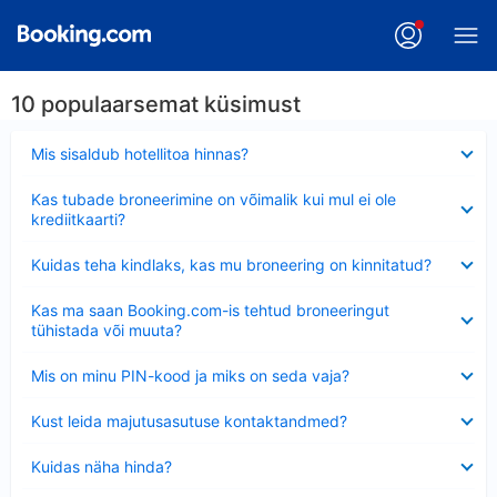
10 populaarsemat küsimust
Ahendatud
Mis sisaldub hotellitoa hinnas?
Ahendatud
Kas tubade broneerimine on võimalik kui mul ei ole
krediitkaarti?
Ahendatud
Kuidas teha kindlaks, kas mu broneering on kinnitatud?
Ahendatud
Kas ma saan Booking.com-is tehtud broneeringut
tühistada või muuta?
Ahendatud
Mis on minu PIN-kood ja miks on seda vaja?
Ahendatud
Kust leida majutusasutuse kontaktandmed?
Ahendatud
Kuidas näha hinda?