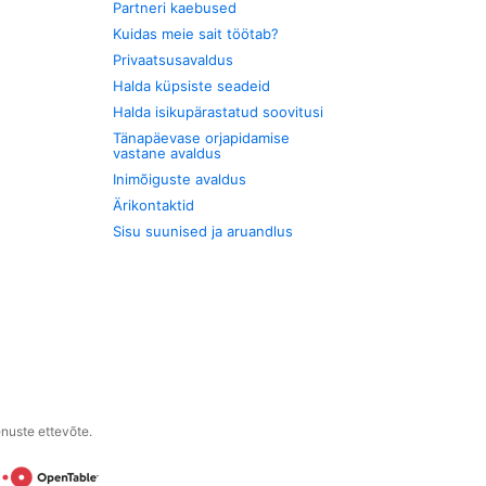
Partneri kaebused
Kuidas meie sait töötab?
Privaatsusavaldus
Halda küpsiste seadeid
Halda isikupärastatud soovitusi
Tänapäevase orjapidamise
vastane avaldus
Inimõiguste avaldus
Ärikontaktid
Sisu suunised ja aruandlus
enuste ettevõte.