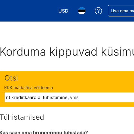
USD
Saa broneerin
Lisa oma m
Vali valuuta. Praegune valitud va
Vali keel. Praegune valit
Korduma kippuvad küsim
Otsi
KKK märksõna või teema
Tühistamised
Kas saan oma broneeringu tühistada?