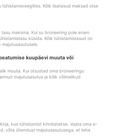
tühistamisreeglites. Kõik lisatasud maksad otse
st tasu maksma. Kui su broneering pole enam
ühistamistasu küsida. Kõik tühistamistasud on
 majutusasutusele.
peatumise kuupäevi muuta või
lik muuta. Kui otsustad oma broneeringu
pannud majutusasutus ja kõik võimalikud
rja, kus tühistamist kinnitatakse. Vaata oma e-
anud, võta ühendust majutusasutusega, et teha