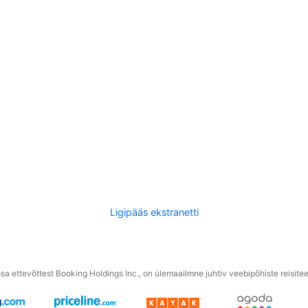
Ligipääs ekstranetti
a ettevõttest Booking Holdings Inc., on ülemaailmne juhtiv veebipõhiste reisite