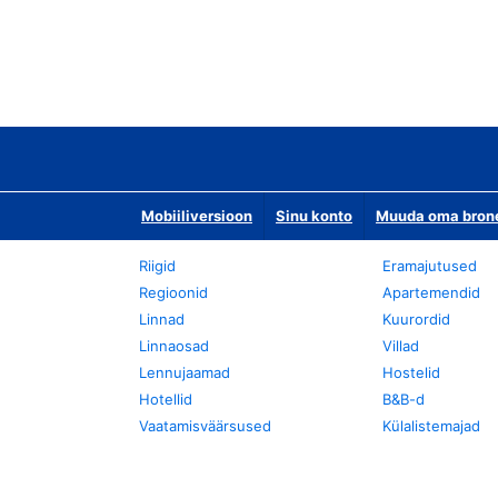
Mobiiliversioon
Sinu konto
Muuda oma bronee
Riigid
Eramajutused
Regioonid
Apartemendid
Linnad
Kuurordid
Linnaosad
Villad
Lennujaamad
Hostelid
Hotellid
B&B-d
Vaatamisväärsused
Külalistemajad