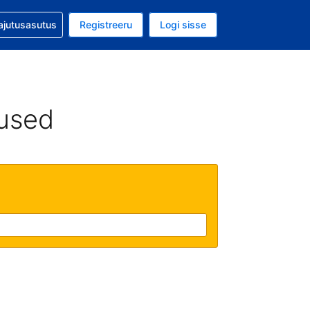
guga abi
ajutusasutus
Registreeru
Logi sisse
luuta on USA dollar
ud keel on Eesti keeles
used