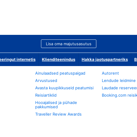
Lisa oma majutusasutus
ringut internetis
Klienditeenindus
Hakka jaotuspartneriks
B
Ainulaadsed peatuspaigad
Autorent
Arvustused
Lendude leidmine
Avasta kuupikkuseid peatumisi
Laudade reservee
Reisiartiklid
Booking.com reisik
Hooajalised ja pühade
pakkumised
Traveller Review Awards