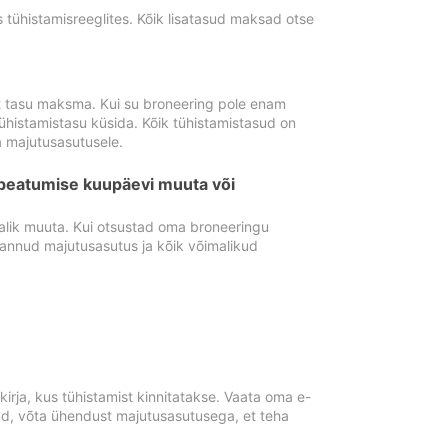
tühistamisreeglites. Kõik lisatasud maksad otse
st tasu maksma. Kui su broneering pole enam
ühistamistasu küsida. Kõik tühistamistasud on
 majutusasutusele.
peatumise kuupäevi muuta või
lik muuta. Kui otsustad oma broneeringu
pannud majutusasutus ja kõik võimalikud
rja, kus tühistamist kinnitatakse. Vaata oma e-
anud, võta ühendust majutusasutusega, et teha