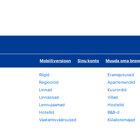
Mobiiliversioon
Sinu konto
Muuda oma bronee
Riigid
Eramajutused
Regioonid
Apartemendid
Linnad
Kuurordid
Linnaosad
Villad
Lennujaamad
Hostelid
Hotellid
B&B-d
Vaatamisväärsused
Külalistemajad