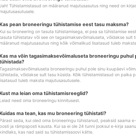
Jah! Tühistamistasud on määranud majutusasutus ning need on kirjas 
majutusasutusele.
Kas pean broneeringu tühistamise eest tasu maksma?
Kui su broneering on tasuta tühistamisega, ei pea sa tühistamise ee
tasuta tühistatav või see on tagasimaksevõimaluseta, võidakse sult t
määranud majutusasutus ning kõik võimalikud lisatasud tuleb maksta
Kas ma võin tagasimaksevõimaluseta broneeringu puhul 
tühistada?
Tagasimaksevõimaluseta broneeringu puhul pole sinu kuupäevi võima
tühistada, võidakse sult tasu küsida. Kõik tühistamistasud on paika 
lisatasud tuleb maksta majutusasutusele.
Kust ma leian oma tühistamisreeglid?
Leiad need oma broneeringu kinnitusest.
Kuidas ma tean, kas mu broneering tühistati?
Pärast seda, kui oled oma broneeringu tühistanud, peaksid saama e-ki
posti ja rämpsposti kausta. Kui sa ei ole 24 tunni jooksul e-kirja sa
kindlaks, kas nad said su tühistamissoovi kätte.