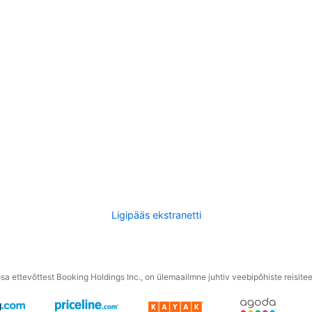
Ligipääs ekstranetti
a ettevõttest Booking Holdings Inc., on ülemaailmne juhtiv veebipõhiste reisite