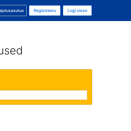
guga abi
ajutusasutus
Registreeru
Logi sisse
luuta on USA dollar
ud keel on Eesti keeles
used