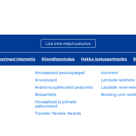
Lisa oma majutusasutus
ringut internetis
Klienditeenindus
Hakka jaotuspartneriks
B
Ainulaadsed peatuspaigad
Autorent
Arvustused
Lendude leidmine
Avasta kuupikkuseid peatumisi
Laudade reservee
Reisiartiklid
Booking.com reisik
Hooajalised ja pühade
pakkumised
Traveller Review Awards