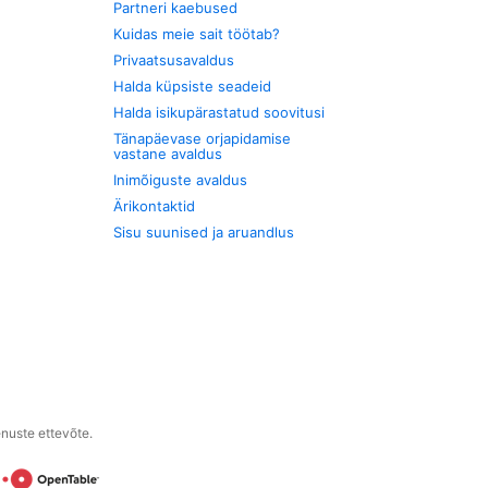
Partneri kaebused
Kuidas meie sait töötab?
Privaatsusavaldus
Halda küpsiste seadeid
Halda isikupärastatud soovitusi
Tänapäevase orjapidamise
vastane avaldus
Inimõiguste avaldus
Ärikontaktid
Sisu suunised ja aruandlus
enuste ettevõte.