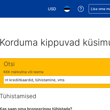
USD
Saa broneerin
Lisa oma m
Vali valuuta. Praegune valitud va
Vali keel. Praegune valit
Korduma kippuvad küsim
Otsi
KKK märksõna või teema
Tühistamised
Kas saan oma broneeringu tühistada?