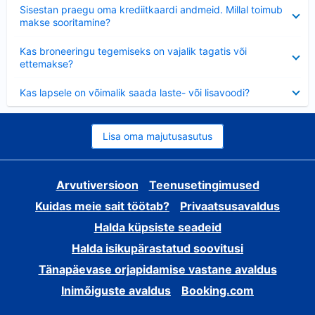
Ahendatud
Sisestan praegu oma krediitkaardi andmeid. Millal toimub
makse sooritamine?
Ahendatud
Kas broneeringu tegemiseks on vajalik tagatis või
ettemakse?
Ahendatud
Kas lapsele on võimalik saada laste- või lisavoodi?
Lisa oma majutusasutus
Arvutiversioon
Teenusetingimused
Kuidas meie sait töötab?
Privaatsusavaldus
Halda küpsiste seadeid
Halda isikupärastatud soovitusi
Tänapäevase orjapidamise vastane avaldus
Inimõiguste avaldus
Booking.com