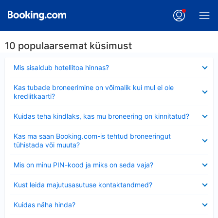
10 populaarsemat küsimust
Ahendatud
Mis sisaldub hotellitoa hinnas?
Ahendatud
Kas tubade broneerimine on võimalik kui mul ei ole
krediitkaarti?
Ahendatud
Kuidas teha kindlaks, kas mu broneering on kinnitatud?
Ahendatud
Kas ma saan Booking.com-is tehtud broneeringut
tühistada või muuta?
Ahendatud
Mis on minu PIN-kood ja miks on seda vaja?
Ahendatud
Kust leida majutusasutuse kontaktandmed?
Ahendatud
Kuidas näha hinda?