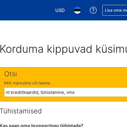
USD
Saa broneerin
Lisa oma m
Vali valuuta. Praegune valitud va
Vali keel. Praegune valit
Korduma kippuvad küsim
Otsi
KKK märksõna või teema
Tühistamised
Kas saan oma broneeringu tühistada?