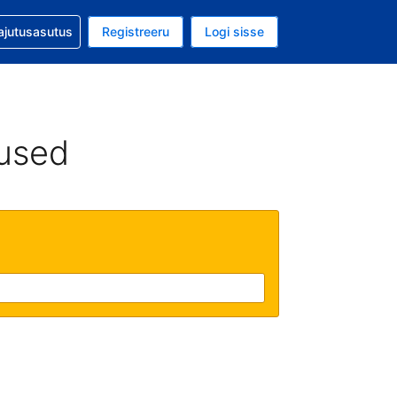
guga abi
ajutusasutus
Registreeru
Logi sisse
luuta on USA dollar
ud keel on Eesti keeles
used