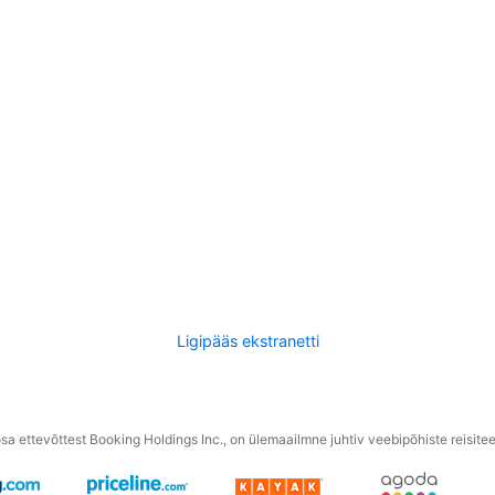
Ligipääs ekstranetti
a ettevõttest Booking Holdings Inc., on ülemaailmne juhtiv veebipõhiste reisite