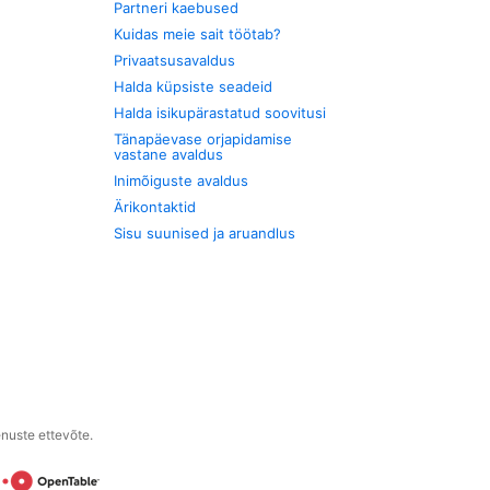
Partneri kaebused
Kuidas meie sait töötab?
Privaatsusavaldus
Halda küpsiste seadeid
Halda isikupärastatud soovitusi
Tänapäevase orjapidamise
vastane avaldus
Inimõiguste avaldus
Ärikontaktid
Sisu suunised ja aruandlus
enuste ettevõte.