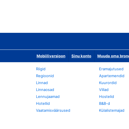
Mobiiliversioon
Sinu konto
Muuda oma bronee
Riigid
Eramajutused
Regioonid
Apartemendid
Linnad
Kuurordid
Linnaosad
Villad
Lennujaamad
Hostelid
Hotellid
B&B-d
Vaatamisväärsused
Külalistemajad