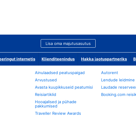
Lisa oma majutusasutus
ringut internetis
Klienditeenindus
Hakka jaotuspartneriks
B
Ainulaadsed peatuspaigad
Autorent
Arvustused
Lendude leidmine
Avasta kuupikkuseid peatumisi
Laudade reservee
Reisiartiklid
Booking.com reisik
Hooajalised ja pühade
pakkumised
Traveller Review Awards