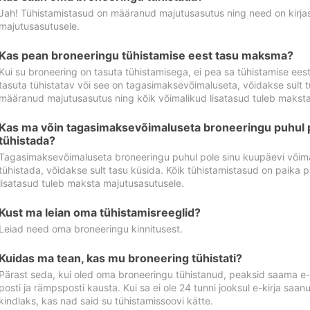
Jah! Tühistamistasud on määranud majutusasutus ning need on kirjas 
majutusasutusele.
Kas pean broneeringu tühistamise eest tasu maksma?
Kui su broneering on tasuta tühistamisega, ei pea sa tühistamise ee
tasuta tühistatav või see on tagasimaksevõimaluseta, võidakse sult t
määranud majutusasutus ning kõik võimalikud lisatasud tuleb maksta
Kas ma võin tagasimaksevõimaluseta broneeringu puhul 
tühistada?
Tagasimaksevõimaluseta broneeringu puhul pole sinu kuupäevi võima
tühistada, võidakse sult tasu küsida. Kõik tühistamistasud on paika 
lisatasud tuleb maksta majutusasutusele.
Kust ma leian oma tühistamisreeglid?
Leiad need oma broneeringu kinnitusest.
Kuidas ma tean, kas mu broneering tühistati?
Pärast seda, kui oled oma broneeringu tühistanud, peaksid saama e-ki
posti ja rämpsposti kausta. Kui sa ei ole 24 tunni jooksul e-kirja sa
kindlaks, kas nad said su tühistamissoovi kätte.