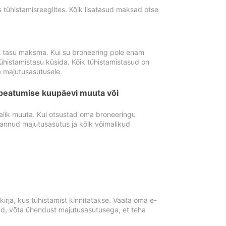
tühistamisreeglites. Kõik lisatasud maksad otse
st tasu maksma. Kui su broneering pole enam
ühistamistasu küsida. Kõik tühistamistasud on
 majutusasutusele.
peatumise kuupäevi muuta või
lik muuta. Kui otsustad oma broneeringu
pannud majutusasutus ja kõik võimalikud
rja, kus tühistamist kinnitatakse. Vaata oma e-
anud, võta ühendust majutusasutusega, et teha