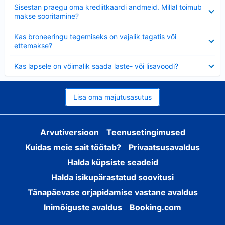
Ahendatud
Sisestan praegu oma krediitkaardi andmeid. Millal toimub
makse sooritamine?
Ahendatud
Kas broneeringu tegemiseks on vajalik tagatis või
ettemakse?
Ahendatud
Kas lapsele on võimalik saada laste- või lisavoodi?
Lisa oma majutusasutus
Arvutiversioon
Teenusetingimused
Kuidas meie sait töötab?
Privaatsusavaldus
Halda küpsiste seadeid
Halda isikupärastatud soovitusi
Tänapäevase orjapidamise vastane avaldus
Inimõiguste avaldus
Booking.com