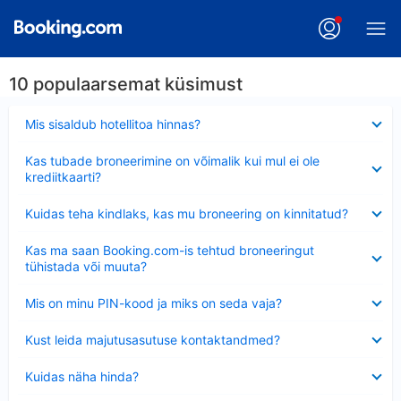
10 populaarsemat küsimust
Ahendatud
Mis sisaldub hotellitoa hinnas?
Ahendatud
Kas tubade broneerimine on võimalik kui mul ei ole
krediitkaarti?
Ahendatud
Kuidas teha kindlaks, kas mu broneering on kinnitatud?
Ahendatud
Kas ma saan Booking.com-is tehtud broneeringut
tühistada või muuta?
Ahendatud
Mis on minu PIN-kood ja miks on seda vaja?
Ahendatud
Kust leida majutusasutuse kontaktandmed?
Ahendatud
Kuidas näha hinda?