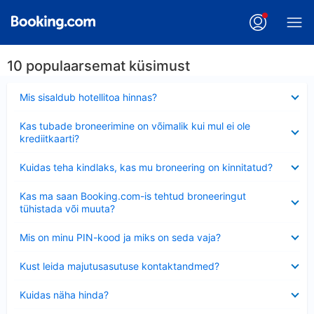
10 populaarsemat küsimust
Ahendatud
Mis sisaldub hotellitoa hinnas?
Ahendatud
Kas tubade broneerimine on võimalik kui mul ei ole
krediitkaarti?
Ahendatud
Kuidas teha kindlaks, kas mu broneering on kinnitatud?
Ahendatud
Kas ma saan Booking.com-is tehtud broneeringut
tühistada või muuta?
Ahendatud
Mis on minu PIN-kood ja miks on seda vaja?
Ahendatud
Kust leida majutusasutuse kontaktandmed?
Ahendatud
Kuidas näha hinda?