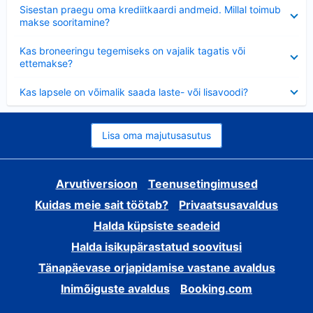
Ahendatud
Sisestan praegu oma krediitkaardi andmeid. Millal toimub
makse sooritamine?
Ahendatud
Kas broneeringu tegemiseks on vajalik tagatis või
ettemakse?
Ahendatud
Kas lapsele on võimalik saada laste- või lisavoodi?
Lisa oma majutusasutus
Arvutiversioon
Teenusetingimused
Kuidas meie sait töötab?
Privaatsusavaldus
Halda küpsiste seadeid
Halda isikupärastatud soovitusi
Tänapäevase orjapidamise vastane avaldus
Inimõiguste avaldus
Booking.com