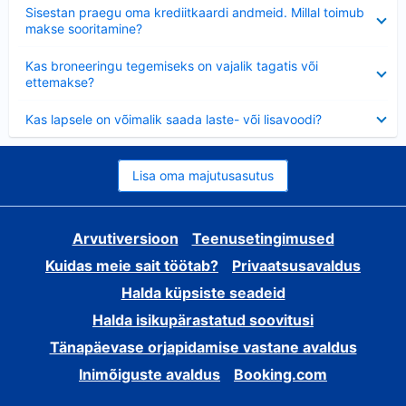
Ahendatud
Sisestan praegu oma krediitkaardi andmeid. Millal toimub
makse sooritamine?
Ahendatud
Kas broneeringu tegemiseks on vajalik tagatis või
ettemakse?
Ahendatud
Kas lapsele on võimalik saada laste- või lisavoodi?
Lisa oma majutusasutus
Arvutiversioon
Teenusetingimused
Kuidas meie sait töötab?
Privaatsusavaldus
Halda küpsiste seadeid
Halda isikupärastatud soovitusi
Tänapäevase orjapidamise vastane avaldus
Inimõiguste avaldus
Booking.com