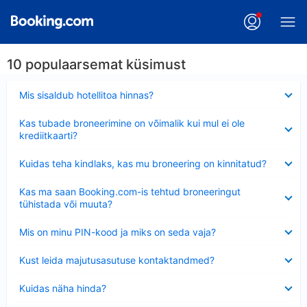
10 populaarsemat küsimust
Ahendatud
Mis sisaldub hotellitoa hinnas?
Ahendatud
Kas tubade broneerimine on võimalik kui mul ei ole
krediitkaarti?
Ahendatud
Kuidas teha kindlaks, kas mu broneering on kinnitatud?
Ahendatud
Kas ma saan Booking.com-is tehtud broneeringut
tühistada või muuta?
Ahendatud
Mis on minu PIN-kood ja miks on seda vaja?
Ahendatud
Kust leida majutusasutuse kontaktandmed?
Ahendatud
Kuidas näha hinda?