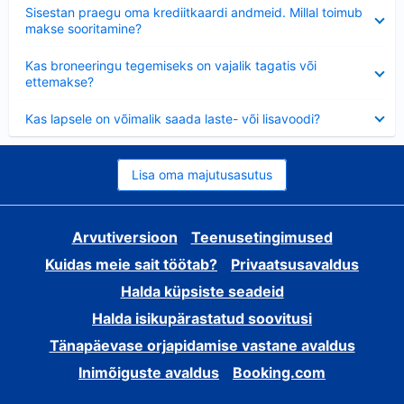
Ahendatud
Sisestan praegu oma krediitkaardi andmeid. Millal toimub
makse sooritamine?
Ahendatud
Kas broneeringu tegemiseks on vajalik tagatis või
ettemakse?
Ahendatud
Kas lapsele on võimalik saada laste- või lisavoodi?
Lisa oma majutusasutus
Arvutiversioon
Teenusetingimused
Kuidas meie sait töötab?
Privaatsusavaldus
Halda küpsiste seadeid
Halda isikupärastatud soovitusi
Tänapäevase orjapidamise vastane avaldus
Inimõiguste avaldus
Booking.com