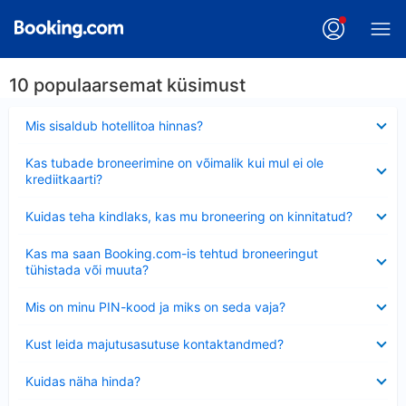
10 populaarsemat küsimust
Ahendatud
Mis sisaldub hotellitoa hinnas?
Ahendatud
Kas tubade broneerimine on võimalik kui mul ei ole
krediitkaarti?
Ahendatud
Kuidas teha kindlaks, kas mu broneering on kinnitatud?
Ahendatud
Kas ma saan Booking.com-is tehtud broneeringut
tühistada või muuta?
Ahendatud
Mis on minu PIN-kood ja miks on seda vaja?
Ahendatud
Kust leida majutusasutuse kontaktandmed?
Ahendatud
Kuidas näha hinda?