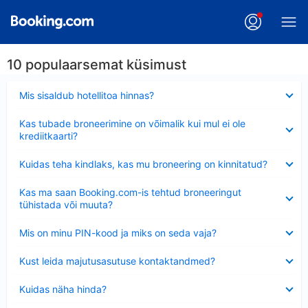
10 populaarsemat küsimust
Ahendatud
Mis sisaldub hotellitoa hinnas?
Ahendatud
Kas tubade broneerimine on võimalik kui mul ei ole
krediitkaarti?
Ahendatud
Kuidas teha kindlaks, kas mu broneering on kinnitatud?
Ahendatud
Kas ma saan Booking.com-is tehtud broneeringut
tühistada või muuta?
Ahendatud
Mis on minu PIN-kood ja miks on seda vaja?
Ahendatud
Kust leida majutusasutuse kontaktandmed?
Ahendatud
Kuidas näha hinda?