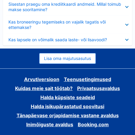
Ahendatud
Sisestan praegu oma krediitkaardi andmeid. Millal toimub
makse sooritamine?
Ahendatud
Kas broneeringu tegemiseks on vajalik tagatis või
ettemakse?
Ahendatud
Kas lapsele on võimalik saada laste- või lisavoodi?
Lisa oma majutusasutus
Arvutiversioon
Teenusetingimused
Kuidas meie sait töötab?
Privaatsusavaldus
Halda küpsiste seadeid
Halda isikupärastatud soovitusi
Tänapäevase orjapidamise vastane avaldus
Inimõiguste avaldus
Booking.com