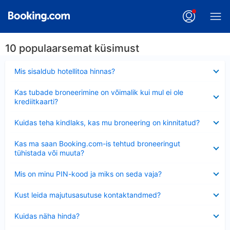
10 populaarsemat küsimust
Ahendatud
Mis sisaldub hotellitoa hinnas?
Ahendatud
Kas tubade broneerimine on võimalik kui mul ei ole
krediitkaarti?
Ahendatud
Kuidas teha kindlaks, kas mu broneering on kinnitatud?
Ahendatud
Kas ma saan Booking.com-is tehtud broneeringut
tühistada või muuta?
Ahendatud
Mis on minu PIN-kood ja miks on seda vaja?
Ahendatud
Kust leida majutusasutuse kontaktandmed?
Ahendatud
Kuidas näha hinda?