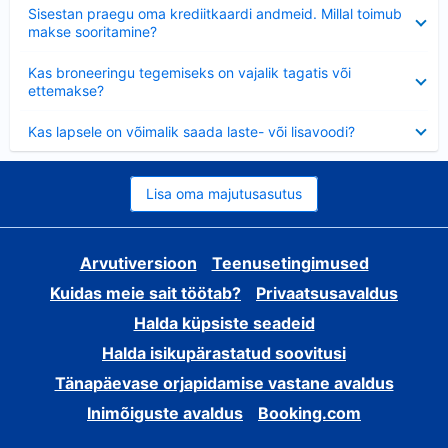
Ahendatud
Sisestan praegu oma krediitkaardi andmeid. Millal toimub
makse sooritamine?
Ahendatud
Kas broneeringu tegemiseks on vajalik tagatis või
ettemakse?
Ahendatud
Kas lapsele on võimalik saada laste- või lisavoodi?
Lisa oma majutusasutus
Arvutiversioon
Teenusetingimused
Kuidas meie sait töötab?
Privaatsusavaldus
Halda küpsiste seadeid
Halda isikupärastatud soovitusi
Tänapäevase orjapidamise vastane avaldus
Inimõiguste avaldus
Booking.com