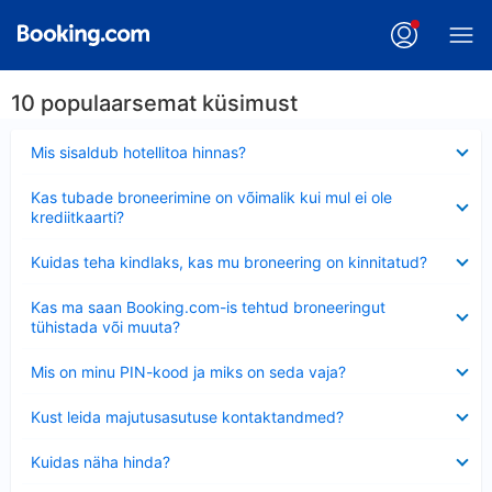
10 populaarsemat küsimust
Ahendatud
Mis sisaldub hotellitoa hinnas?
Ahendatud
Kas tubade broneerimine on võimalik kui mul ei ole
krediitkaarti?
Ahendatud
Kuidas teha kindlaks, kas mu broneering on kinnitatud?
Ahendatud
Kas ma saan Booking.com-is tehtud broneeringut
tühistada või muuta?
Ahendatud
Mis on minu PIN-kood ja miks on seda vaja?
Ahendatud
Kust leida majutusasutuse kontaktandmed?
Ahendatud
Kuidas näha hinda?