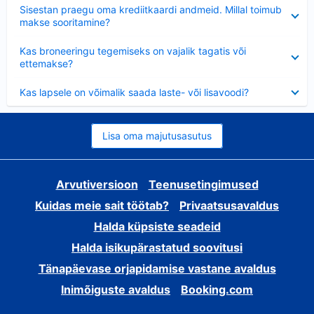
Ahendatud
Sisestan praegu oma krediitkaardi andmeid. Millal toimub
makse sooritamine?
Ahendatud
Kas broneeringu tegemiseks on vajalik tagatis või
ettemakse?
Ahendatud
Kas lapsele on võimalik saada laste- või lisavoodi?
Lisa oma majutusasutus
Arvutiversioon
Teenusetingimused
Kuidas meie sait töötab?
Privaatsusavaldus
Halda küpsiste seadeid
Halda isikupärastatud soovitusi
Tänapäevase orjapidamise vastane avaldus
Inimõiguste avaldus
Booking.com