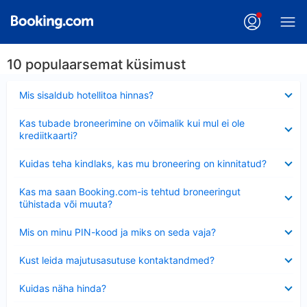
10 populaarsemat küsimust
Ahendatud
Mis sisaldub hotellitoa hinnas?
Ahendatud
Kas tubade broneerimine on võimalik kui mul ei ole
krediitkaarti?
Ahendatud
Kuidas teha kindlaks, kas mu broneering on kinnitatud?
Ahendatud
Kas ma saan Booking.com-is tehtud broneeringut
tühistada või muuta?
Ahendatud
Mis on minu PIN-kood ja miks on seda vaja?
Ahendatud
Kust leida majutusasutuse kontaktandmed?
Ahendatud
Kuidas näha hinda?