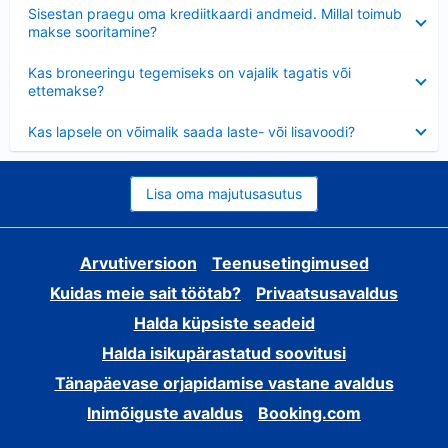
Ahendatud
Sisestan praegu oma krediitkaardi andmeid. Millal toimub
makse sooritamine?
Ahendatud
Kas broneeringu tegemiseks on vajalik tagatis või
ettemakse?
Ahendatud
Kas lapsele on võimalik saada laste- või lisavoodi?
Lisa oma majutusasutus
Arvutiversioon
Teenusetingimused
Kuidas meie sait töötab?
Privaatsusavaldus
Halda küpsiste seadeid
Halda isikupärastatud soovitusi
Tänapäevase orjapidamise vastane avaldus
Inimõiguste avaldus
Booking.com