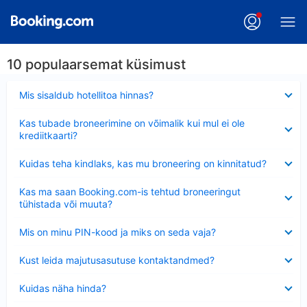
10 populaarsemat küsimust
Ahendatud
Mis sisaldub hotellitoa hinnas?
Ahendatud
Kas tubade broneerimine on võimalik kui mul ei ole
krediitkaarti?
Ahendatud
Kuidas teha kindlaks, kas mu broneering on kinnitatud?
Ahendatud
Kas ma saan Booking.com-is tehtud broneeringut
tühistada või muuta?
Ahendatud
Mis on minu PIN-kood ja miks on seda vaja?
Ahendatud
Kust leida majutusasutuse kontaktandmed?
Ahendatud
Kuidas näha hinda?