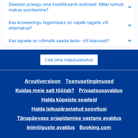
Ahendatud
Sisestan praegu oma krediitkaardi andmeid. Millal toimub
makse sooritamine?
Ahendatud
Kas broneeringu tegemiseks on vajalik tagatis või
ettemakse?
Ahendatud
Kas lapsele on võimalik saada laste- või lisavoodi?
Lisa oma majutusasutus
Arvutiversioon
Teenusetingimused
Kuidas meie sait töötab?
Privaatsusavaldus
Halda küpsiste seadeid
Halda isikupärastatud soovitusi
Tänapäevase orjapidamise vastane avaldus
Inimõiguste avaldus
Booking.com