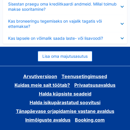
Ahendatud
Sisestan praegu oma krediitkaardi andmeid. Millal toimub
makse sooritamine?
Ahendatud
Kas broneeringu tegemiseks on vajalik tagatis või
ettemakse?
Ahendatud
Kas lapsele on võimalik saada laste- või lisavoodi?
Lisa oma majutusasutus
Arvutiversioon
Teenusetingimused
Kuidas meie sait töötab?
Privaatsusavaldus
Halda küpsiste seadeid
Halda isikupärastatud soovitusi
Tänapäevase orjapidamise vastane avaldus
Inimõiguste avaldus
Booking.com