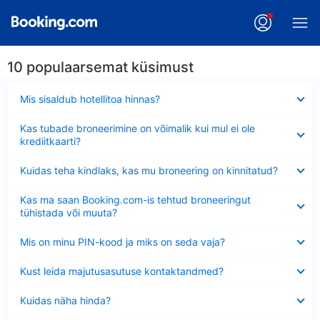
10 populaarsemat küsimust
Ahendatud
Mis sisaldub hotellitoa hinnas?
Ahendatud
Kas tubade broneerimine on võimalik kui mul ei ole
krediitkaarti?
Ahendatud
Kuidas teha kindlaks, kas mu broneering on kinnitatud?
Ahendatud
Kas ma saan Booking.com-is tehtud broneeringut
tühistada või muuta?
Ahendatud
Mis on minu PIN-kood ja miks on seda vaja?
Ahendatud
Kust leida majutusasutuse kontaktandmed?
Ahendatud
Kuidas näha hinda?