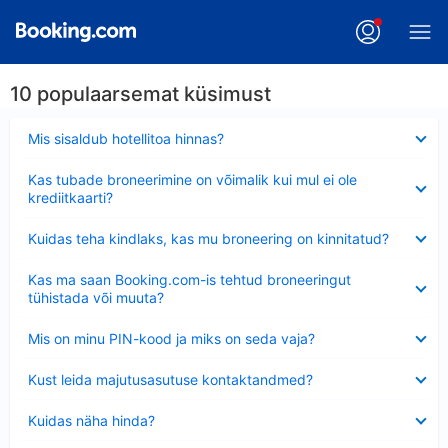
10 populaarsemat küsimust
Ahendatud
Mis sisaldub hotellitoa hinnas?
Ahendatud
Kas tubade broneerimine on võimalik kui mul ei ole
krediitkaarti?
Ahendatud
Kuidas teha kindlaks, kas mu broneering on kinnitatud?
Ahendatud
Kas ma saan Booking.com-is tehtud broneeringut
tühistada või muuta?
Ahendatud
Mis on minu PIN-kood ja miks on seda vaja?
Ahendatud
Kust leida majutusasutuse kontaktandmed?
Ahendatud
Kuidas näha hinda?