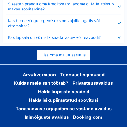
Ahendatud
Sisestan praegu oma krediitkaardi andmeid. Millal toimub
makse sooritamine?
Ahendatud
Kas broneeringu tegemiseks on vajalik tagatis või
ettemakse?
Ahendatud
Kas lapsele on võimalik saada laste- või lisavoodi?
Lisa oma majutusasutus
Arvutiversioon
Teenusetingimused
Kuidas meie sait töötab?
Privaatsusavaldus
Halda küpsiste seadeid
Halda isikupärastatud soovitusi
Tänapäevase orjapidamise vastane avaldus
Inimõiguste avaldus
Booking.com