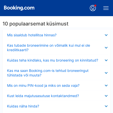
10 populaarsemat küsimust
Ahendatud
Mis sisaldub hotellitoa hinnas?
Ahendatud
Kas tubade broneerimine on võimalik kui mul ei ole
krediitkaarti?
Ahendatud
Kuidas teha kindlaks, kas mu broneering on kinnitatud?
Ahendatud
Kas ma saan Booking.com-is tehtud broneeringut
tühistada või muuta?
Ahendatud
Mis on minu PIN-kood ja miks on seda vaja?
Ahendatud
Kust leida majutusasutuse kontaktandmed?
Ahendatud
Kuidas näha hinda?