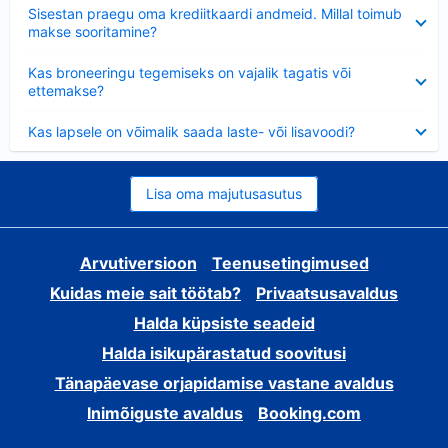
Ahendatud
Sisestan praegu oma krediitkaardi andmeid. Millal toimub
makse sooritamine?
Ahendatud
Kas broneeringu tegemiseks on vajalik tagatis või
ettemakse?
Ahendatud
Kas lapsele on võimalik saada laste- või lisavoodi?
Lisa oma majutusasutus
Arvutiversioon
Teenusetingimused
Kuidas meie sait töötab?
Privaatsusavaldus
Halda küpsiste seadeid
Halda isikupärastatud soovitusi
Tänapäevase orjapidamise vastane avaldus
Inimõiguste avaldus
Booking.com