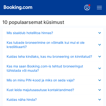
10 populaarsemat küsimust
Ahendatud
Mis sisaldub hotellitoa hinnas?
Ahendatud
Kas tubade broneerimine on võimalik kui mul ei ole
krediitkaarti?
Ahendatud
Kuidas teha kindlaks, kas mu broneering on kinnitatud?
Ahendatud
Kas ma saan Booking.com-is tehtud broneeringut
tühistada või muuta?
Ahendatud
Mis on minu PIN-kood ja miks on seda vaja?
Ahendatud
Kust leida majutusasutuse kontaktandmed?
Ahendatud
Kuidas näha hinda?