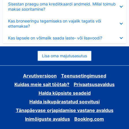
Ahendatud
Sisestan praegu oma krediitkaardi andmeid. Millal toimub
makse sooritamine?
Ahendatud
Kas broneeringu tegemiseks on vajalik tagatis või
ettemakse?
Ahendatud
Kas lapsele on võimalik saada laste- või lisavoodi?
Lisa oma majutusasutus
Arvutiversioon
Teenusetingimused
Kuidas meie sait töötab?
Privaatsusavaldus
Halda küpsiste seadeid
Halda isikupärastatud soovitusi
Tänapäevase orjapidamise vastane avaldus
Inimõiguste avaldus
Booking.com